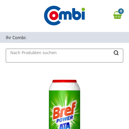
Zum Hauptinhalt springen
0
Zur Navigation springen
0,00 €
MAIN MENU
Zur Suche springen
Ihr Combi:
Nach Produkten suchen