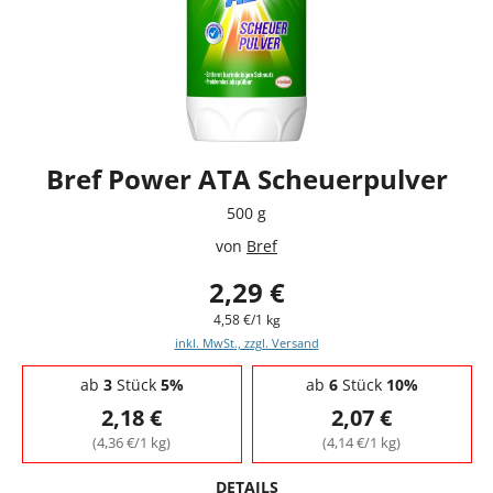
Bref Power ATA Scheuerpulver
500 g
von
Bref
2,29 €
4,58 €/1 kg
inkl. MwSt., zzgl. Versand
Staffelpreise - Mengenrabatt
ab
3
Stück
5%
ab
6
Stück
10%
2,18 €
2,07 €
(4,36 €/1 kg)
(4,14 €/1 kg)
DETAILS