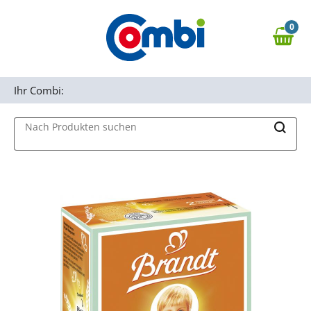
Zum Hauptinhalt springen
0
Zur Navigation springen
0,00 €
MAIN MENU
Zur Suche springen
Ihr Combi:
Nach Produkten suchen