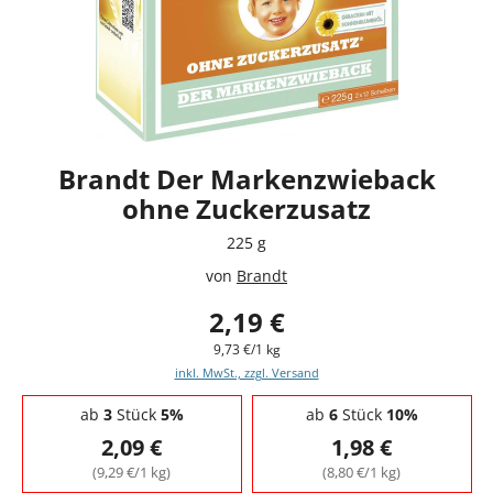
Brandt Der Markenzwieback
ohne Zuckerzusatz
225 g
von
Brandt
2,19 €
9,73 €/1 kg
inkl. MwSt., zzgl. Versand
Staffelpreise - Mengenrabatt
ab
3
Stück
5%
ab
6
Stück
10%
2,09 €
1,98 €
(9,29 €/1 kg)
(8,80 €/1 kg)