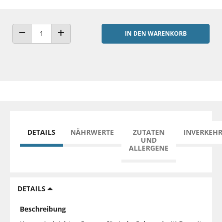
IN DEN WARENKORB
ANZAHL VERRINGERN
ANZAHL ERHÖHEN
DETAILS
NÄHRWERTE
ZUTATEN
INVERKEH
UND
ALLERGENE
DETAILS
Beschreibung