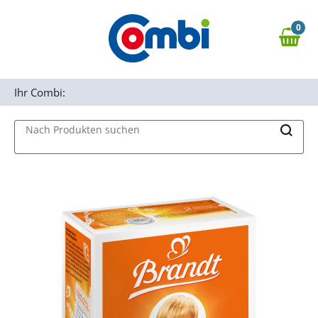
Zum Hauptinhalt springen
0
Zur Navigation springen
0,00 €
MAIN MENU
Zur Suche springen
Ihr Combi:
Nach Produkten suchen