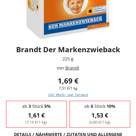
Brandt Der Markenzwieback
225 g
von
Brandt
1,69 €
7,51 €/1 kg
inkl. MwSt., zzgl. Versand
Staffelpreise - Mengenrabatt
ab
3
Stück
5%
ab
6
Stück
10%
1,61 €
1,53 €
(7,16 €/1 kg)
(6,80 €/1 kg)
DETAILS / NÄHRWERTE / ZUTATEN UND ALLERGENE