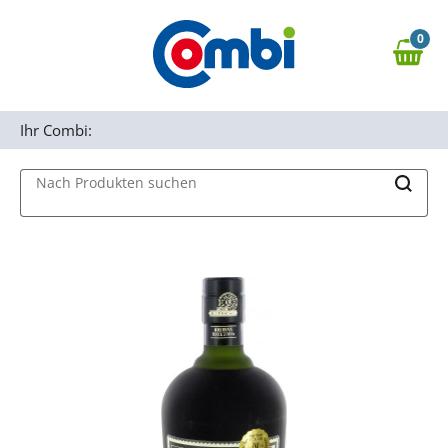
Zum Hauptinhalt springen
0
Zur Navigation springen
0,00 €
MAIN MENU
Zur Suche springen
Ihr Combi:
Nach Produkten suchen