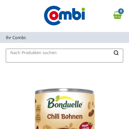
Zum Hauptinhalt springen
0
Zur Navigation springen
0,00 €
MAIN MENU
Zur Suche springen
Ihr Combi:
Nach Produkten suchen