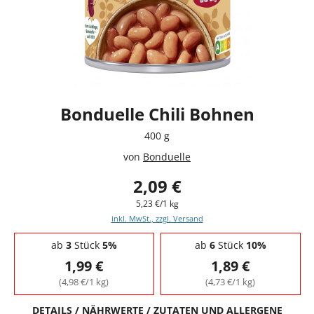
Bonduelle Chili Bohnen
400 g
von
Bonduelle
2,09 €
5,23 €/1 kg
inkl. MwSt., zzgl. Versand
Staffelpreise - Mengenrabatt
ab
3
Stück
5%
ab
6
Stück
10%
1,99 €
1,89 €
(4,98 €/1 kg)
(4,73 €/1 kg)
DETAILS / NÄHRWERTE / ZUTATEN UND ALLERGENE