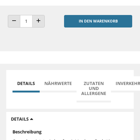
IN DEN WARENKORB
ANZAHL VERRINGERN
ANZAHL ERHÖHEN
DETAILS
NÄHRWERTE
ZUTATEN
INVERKEH
UND
ALLERGENE
DETAILS
Beschreibung