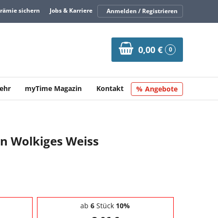
Prämie sichern
Jobs & Karriere
Anmelden / Registrieren
0,00 €
0
ehr
myTime Magazin
Kontakt
Angebote
en Wolkiges Weiss
ab
6
Stück
10%