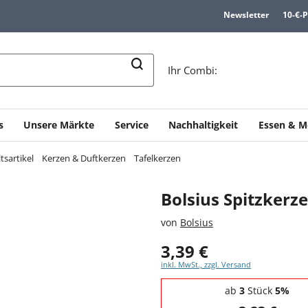
Newsletter
10-€-
n
Ihr Combi:
s
Unsere Märkte
Service
Nachhaltigkeit
Essen & M
tsartikel
Kerzen & Duftkerzen
Tafelkerzen
Bolsius Spitzkerz
von
Bolsius
3,39 €
inkl. MwSt., zzgl. Versand
Staffelpreise - Mengenrabatt
ab
3
Stück
5%