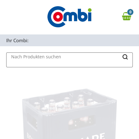
Zum Hauptinhalt springen
0
Zur Navigation springen
0,00 €
MAIN MENU
Zur Suche springen
Ihr Combi:
Nach Produkten suchen