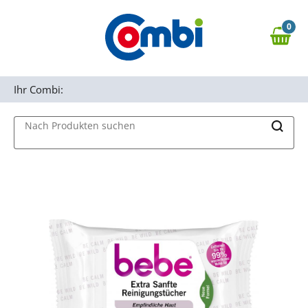
Zum Hauptinhalt springen
0
Zur Navigation springen
0,00 €
MAIN MENU
Zur Suche springen
Ihr Combi:
Nach Produkten suchen