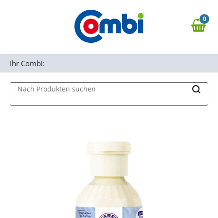
Zum Hauptinhalt springen
0
Zur Navigation springen
0,00 €
MAIN MENU
Zur Suche springen
Ihr Combi:
Nach Produkten suchen