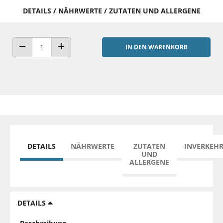
DETAILS / NÄHRWERTE / ZUTATEN UND ALLERGENE
IN DEN WARENKORB
ANZAHL VERRINGERN
ANZAHL ERHÖHEN
DETAILS
NÄHRWERTE
ZUTATEN
INVERKEH
UND
ALLERGENE
DETAILS