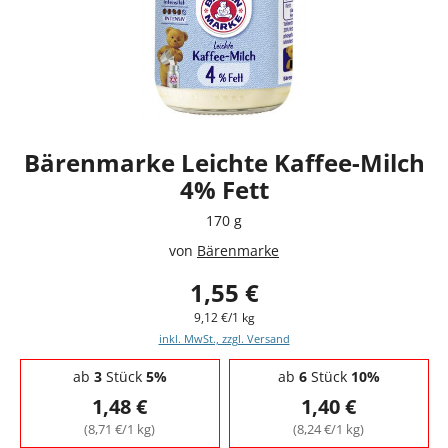
Bärenmarke Leichte Kaffee-Milch
4% Fett
170 g
von
Bärenmarke
1,55 €
9,12 €/1 kg
inkl. MwSt., zzgl. Versand
Staffelpreise - Mengenrabatt
ab
3
Stück
5%
ab
6
Stück
10%
1,48 €
1,40 €
(8,71 €/1 kg)
(8,24 €/1 kg)