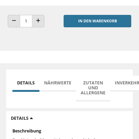
IN DEN WARENKORB
ANZAHL VERRINGERN
ANZAHL ERHÖHEN
DETAILS
NÄHRWERTE
ZUTATEN
INVERKEH
UND
ALLERGENE
DETAILS
Beschreibung