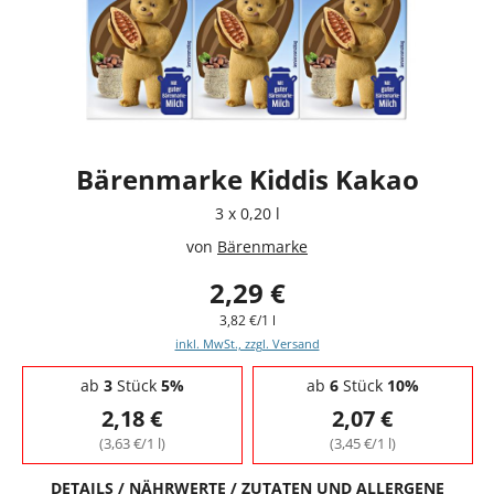
Bärenmarke Kiddis Kakao
3 x 0,20 l
von
Bärenmarke
2,29 €
3,82 €/1 l
inkl. MwSt., zzgl. Versand
Staffelpreise - Mengenrabatt
ab
3
Stück
5%
ab
6
Stück
10%
2,18 €
2,07 €
(3,63 €/1 l)
(3,45 €/1 l)
DETAILS / NÄHRWERTE / ZUTATEN UND ALLERGENE