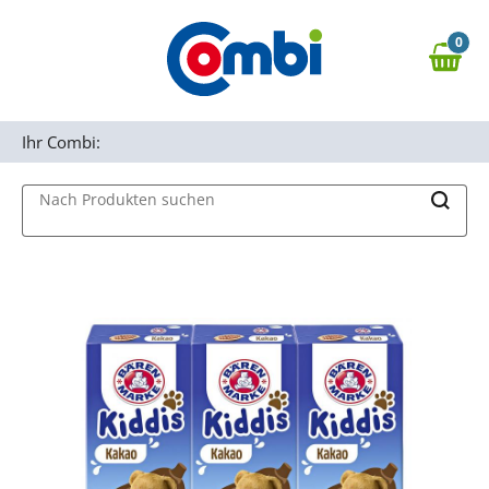
Zum Hauptinhalt springen
0
Zur Navigation springen
0,00 €
MAIN MENU
Zur Suche springen
Ihr Combi:
Nach Produkten suchen