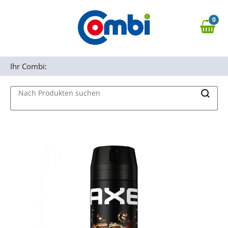
Zum Hauptinhalt springen
0
Zur Navigation springen
0,00 €
MAIN MENU
Zur Suche springen
Ihr Combi:
Nach Produkten suchen