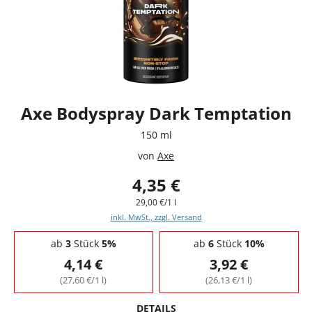
Axe Bodyspray Dark Temptation
150 ml
von
Axe
4,35 €
29,00 €/1 l
inkl. MwSt., zzgl. Versand
Staffelpreise - Mengenrabatt
ab
3
Stück
5%
ab
6
Stück
10%
4,14 €
3,92 €
(27,60 €/1 l)
(26,13 €/1 l)
DETAILS