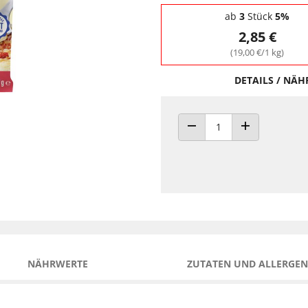
Staffelpreise - Mengenrabatt
ab
3
Stück
5%
2,85 €
(19,00 €/1 kg)
DETAILS / NÄ
ANZAHL VERRINGERN
ANZAHL ERHÖH
NÄHRWERTE
ZUTATEN UND ALLERGEN