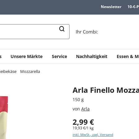
Newsletter
10-€-
n
Ihr Combi:
s
Unsere Märkte
Service
Nachhaltigkeit
Essen & M
eibekäse
Mozzarella
Arla Finello Mozz
150 g
von
Arla
2,99 €
19,93 €/1 kg
inkl. MwSt., zzgl. Versand