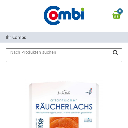
Zum Hauptinhalt springen
0
Zur Navigation springen
0,00 €
MAIN MENU
Zur Suche springen
Ihr Combi:
Nach Produkten suchen