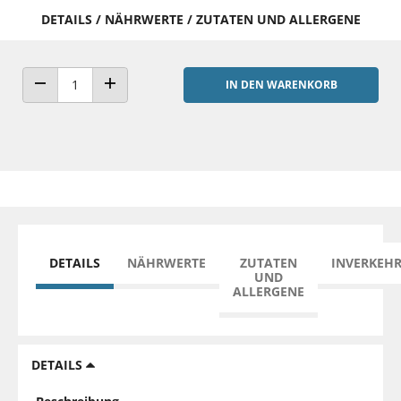
DETAILS / NÄHRWERTE / ZUTATEN UND ALLERGENE
IN DEN WARENKORB
ANZAHL VERRINGERN
ANZAHL ERHÖHEN
DETAILS
NÄHRWERTE
ZUTATEN
INVERKEH
UND
ALLERGENE
DETAILS