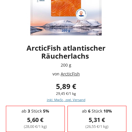
ArcticFish atlantischer
Räucherlachs
200 g
von
ArcticFish
5,89 €
29,45 €/1 kg
inkl. MwSt., zzgl. Versand
Staffelpreise - Mengenrabatt
ab
3
Stück
5%
ab
6
Stück
10%
5,60 €
5,31 €
(28,00 €/1 kg)
(26,55 €/1 kg)