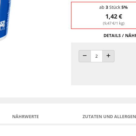
Staffelpreise - Mengenrabatt
ab
3
Stück
5%
1,42 €
(9,47 €/1 kg)
DETAILS / NÄ
ANZAHL VERRINGERN
ANZAHL ERHÖH
NÄHRWERTE
ZUTATEN UND ALLERGEN