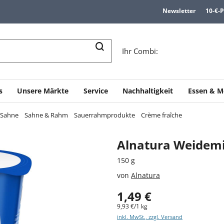
Newsletter
10-€-
n
Ihr Combi:
s
Unsere Märkte
Service
Nachhaltigkeit
Essen & M
 Sahne
Sahne & Rahm
Sauerrahmprodukte
Crème fraîche
Alnatura Weidemi
150 g
von
Alnatura
1,49 €
9,93 €/1 kg
inkl. MwSt., zzgl. Versand