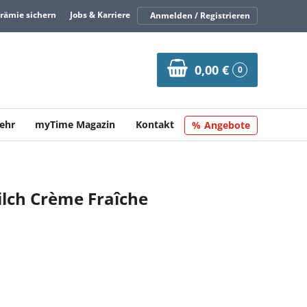
Prämie sichern
Jobs & Karriere
Anmelden / Registrieren
0,00 €
0
ehr
myTime Magazin
Kontakt
Angebote
lch Crème Fraîche