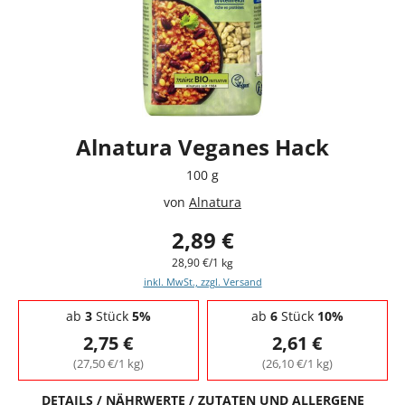
Alnatura Veganes Hack
100 g
von
Alnatura
2,89 €
28,90 €/1 kg
inkl. MwSt., zzgl. Versand
Staffelpreise - Mengenrabatt
ab
3
Stück
5%
ab
6
Stück
10%
2,75 €
2,61 €
(27,50 €/1 kg)
(26,10 €/1 kg)
DETAILS / NÄHRWERTE / ZUTATEN UND ALLERGENE