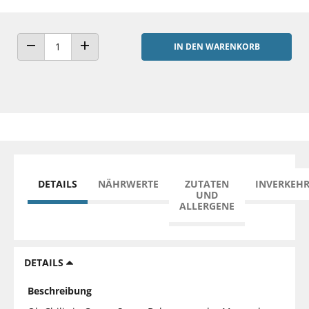
IN DEN WARENKORB
ANZAHL VERRINGERN
ANZAHL ERHÖHEN
DETAILS
NÄHRWERTE
ZUTATEN
INVERKEH
UND
ALLERGENE
DETAILS
Beschreibung