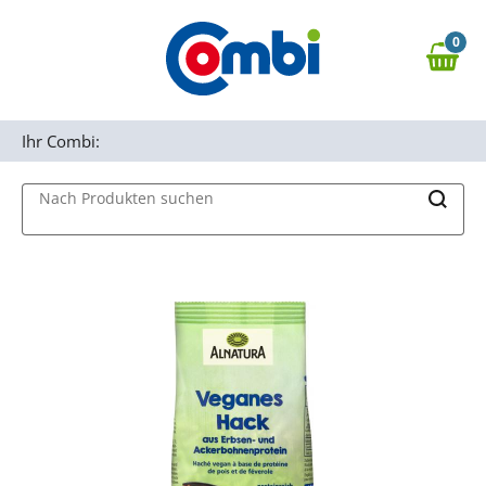
Zum Hauptinhalt springen
0
Zur Navigation springen
0,00 €
MAIN MENU
Zur Suche springen
Ihr Combi:
Nach Produkten suchen