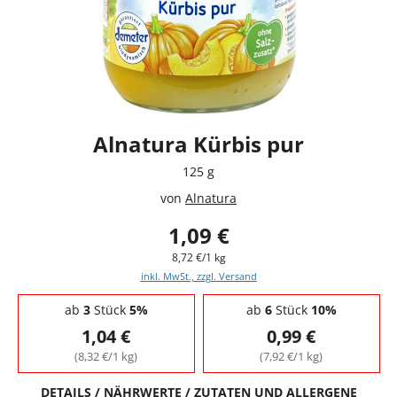
Alnatura Kürbis pur
125 g
von
Alnatura
1,09 €
8,72 €/1 kg
inkl. MwSt., zzgl. Versand
Staffelpreise - Mengenrabatt
ab
3
Stück
5%
ab
6
Stück
10%
1,04 €
0,99 €
(8,32 €/1 kg)
(7,92 €/1 kg)
DETAILS / NÄHRWERTE / ZUTATEN UND ALLERGENE