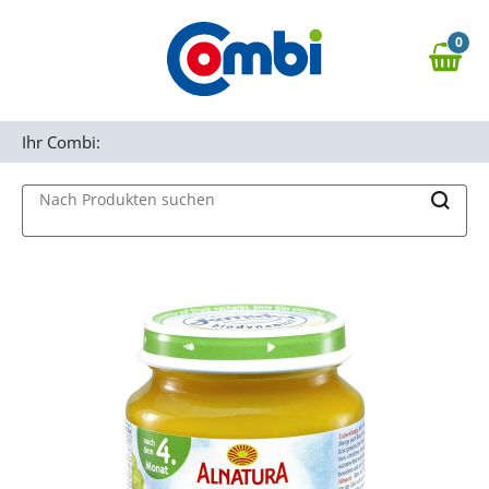
Zum Hauptinhalt springen
0
Zur Navigation springen
0,00 €
MAIN MENU
Zur Suche springen
Ihr Combi:
Nach Produkten suchen