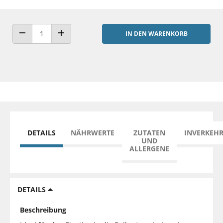
IN DEN WARENKORB
ANZAHL VERRINGERN
ANZAHL ERHÖHEN
DETAILS
NÄHRWERTE
ZUTATEN
INVERKEH
UND
ALLERGENE
DETAILS
Beschreibung