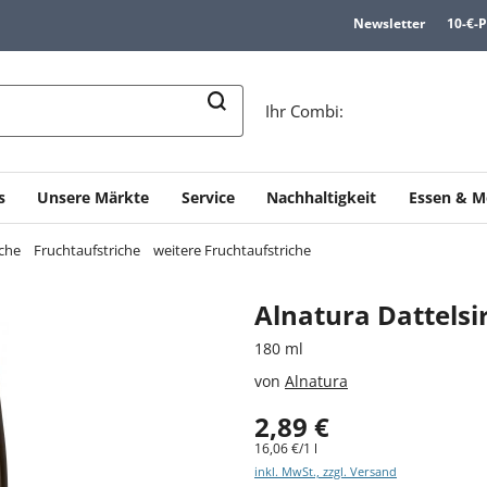
Newsletter
10-€-
n
Ihr Combi:
s
Unsere Märkte
Service
Nachhaltigkeit
Essen & M
iche
Fruchtaufstriche
weitere Fruchtaufstriche
Alnatura Dattelsi
180 ml
von
Alnatura
2,89 €
16,06 €/1 l
inkl. MwSt., zzgl. Versand