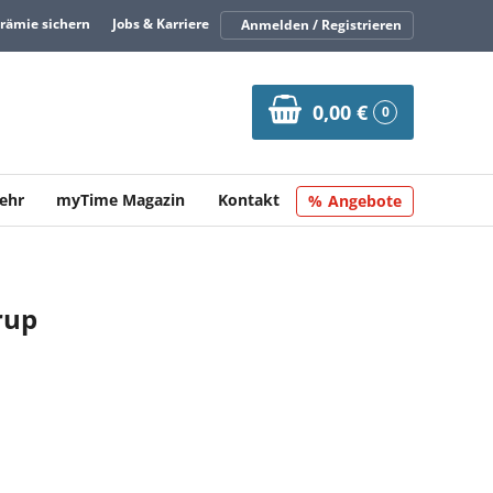
Prämie sichern
Jobs & Karriere
Anmelden / Registrieren
0,00 €
0
ehr
myTime Magazin
Kontakt
Angebote
rup