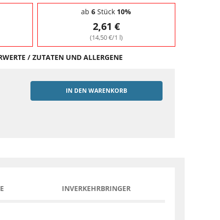
ab
6
Stück
10%
2,61 €
(14,50 €/1 l)
HRWERTE / ZUTATEN UND ALLERGENE
IN DEN WARENKORB
EN
E
INVERKEHRBRINGER