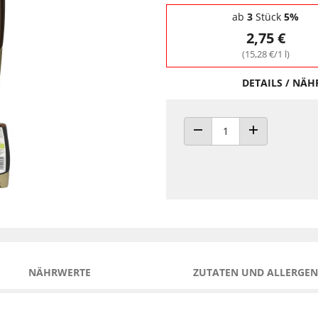
Staffelpreise - Mengenrabatt
ab
3
Stück
5%
2,75 €
(15,28 €/1 l)
DETAILS / NÄ
ANZAHL VERRINGERN
ANZAHL ERHÖH
NÄHRWERTE
ZUTATEN UND ALLERGEN