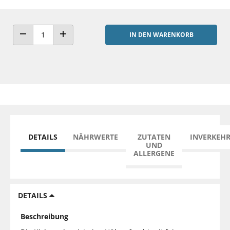
IN DEN WARENKORB
ANZAHL VERRINGERN
ANZAHL ERHÖHEN
DETAILS
NÄHRWERTE
ZUTATEN
INVERKEH
UND
ALLERGENE
DETAILS
Beschreibung