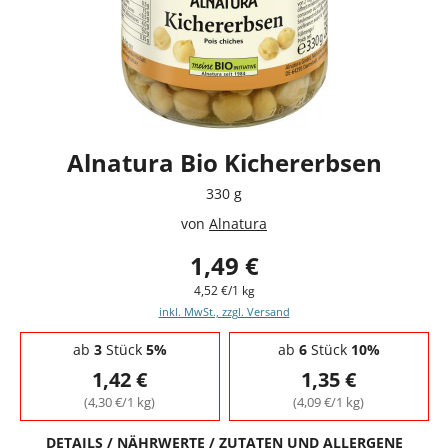
Alnatura Bio Kichererbsen
330 g
von
Alnatura
1,49 €
4,52 €/1 kg
inkl. MwSt., zzgl. Versand
Staffelpreise - Mengenrabatt
ab
3
Stück
5%
ab
6
Stück
10%
1,42 €
1,35 €
(4,30 €/1 kg)
(4,09 €/1 kg)
DETAILS / NÄHRWERTE / ZUTATEN UND ALLERGENE