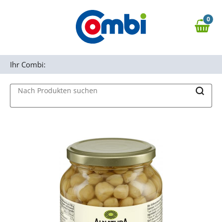
Zum Hauptinhalt springen
0
Zur Navigation springen
0,00 €
MAIN MENU
Zur Suche springen
Ihr Combi:
Nach Produkten suchen