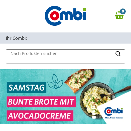
Zum Hauptinhalt springen
0
Zur Navigation springen
0,00 €
MAIN MENU
Zur Suche springen
Ihr Combi:
Nach Produkten suchen