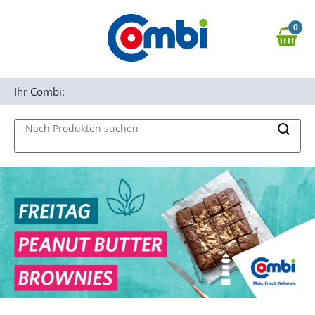
Zum Hauptinhalt springen
0
Zur Navigation springen
0,00 €
MAIN MENU
Zur Suche springen
Ihr Combi:
Nach Produkten suchen