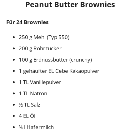
Peanut Butter Brownies
Für 24 Brownies
250 g Mehl (Typ 550)
200 g Rohrzucker
100 g Erdnussbutter (crunchy)
1 gehäufter EL Cebe Kakaopulver
1 TL Vanillepulver
1 TL Natron
½ TL Salz
4 EL Öl
¼ l Hafermilch