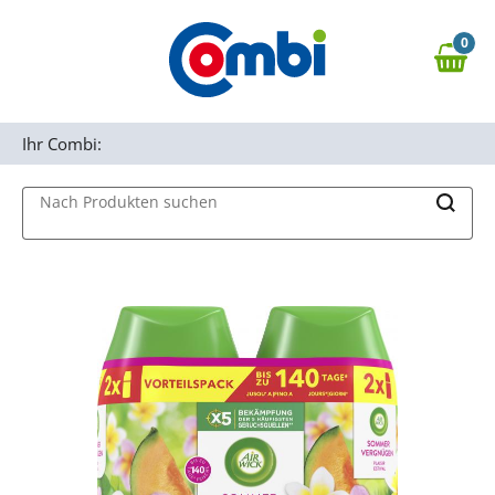
Zum Hauptinhalt springen
0
Zur Navigation springen
0,00 €
MAIN MENU
Zur Suche springen
Ihr Combi:
Nach Produkten suchen