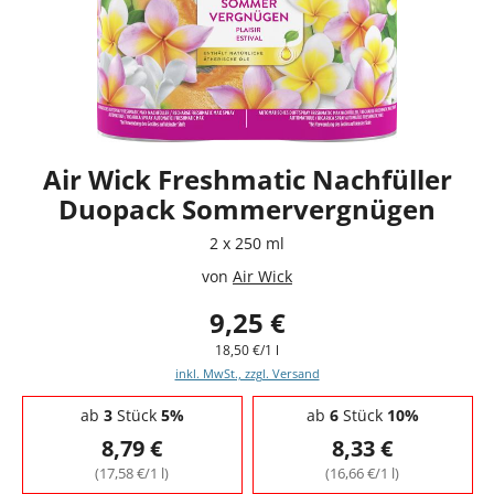
Air Wick Freshmatic Nachfüller
Duopack Sommervergnügen
2 x 250 ml
von
Air Wick
9,25 €
18,50 €/1 l
inkl. MwSt., zzgl. Versand
Staffelpreise - Mengenrabatt
ab
3
Stück
5%
ab
6
Stück
10%
8,79 €
8,33 €
(17,58 €/1 l)
(16,66 €/1 l)