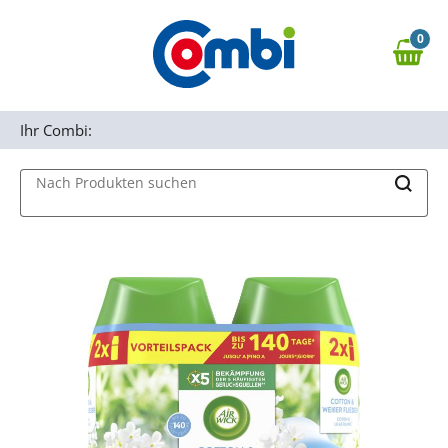
Zum Hauptinhalt springen
0
Zur Navigation springen
0,00 €
MAIN MENU
Zur Suche springen
Ihr Combi:
Nach Produkten suchen