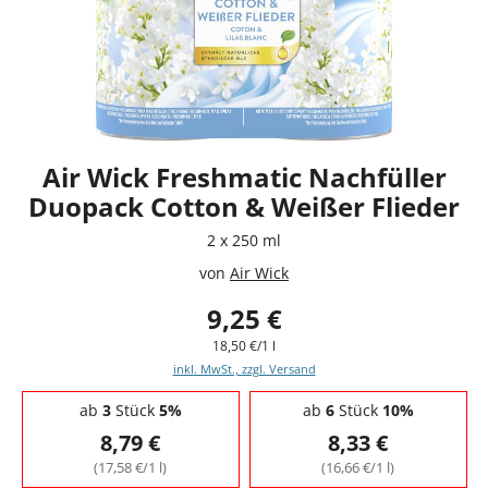
Air Wick Freshmatic Nachfüller
Duopack Cotton & Weißer Flieder
2 x 250 ml
von
Air Wick
9,25 €
18,50 €/1 l
inkl. MwSt., zzgl. Versand
Staffelpreise - Mengenrabatt
ab
3
Stück
5%
ab
6
Stück
10%
8,79 €
8,33 €
(17,58 €/1 l)
(16,66 €/1 l)