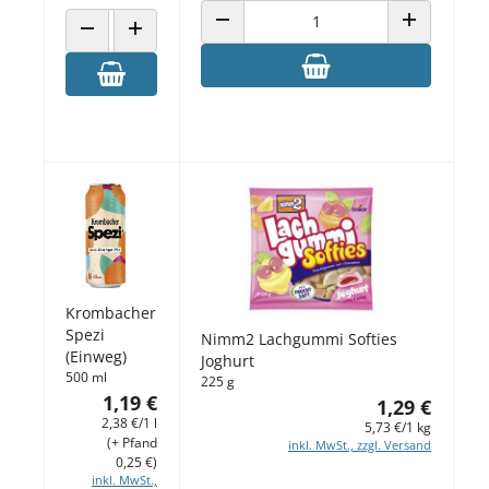
ANZAHL VERRINGERN
ANZAHL ERH
ANZAHL VERRINGERN
ANZAHL ERHÖHEN
Krombacher
Spezi
Nimm2 Lachgummi Softies
(Einweg)
Joghurt
500 ml
225 g
1,19 €
1,29 €
2,38 €/1 l
5,73 €/1 kg
(+ Pfand
inkl. MwSt., zzgl. Versand
0,25 €)
inkl. MwSt.,