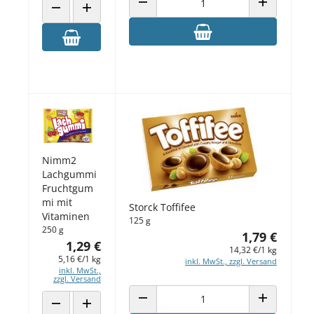
ANZAHL VERRINGERN
ANZAHL ERH
ANZAHL VERRINGERN
ANZAHL ERHÖHEN
Nimm2
Lachgummi
Fruchtgum
mi mit
Storck Toffifee
Vitaminen
125 g
250 g
1,79 €
1,29 €
14,32 €/1 kg
5,16 €/1 kg
inkl. MwSt., zzgl. Versand
inkl. MwSt.,
zzgl. Versand
ANZAHL VERRINGERN
ANZAHL ERH