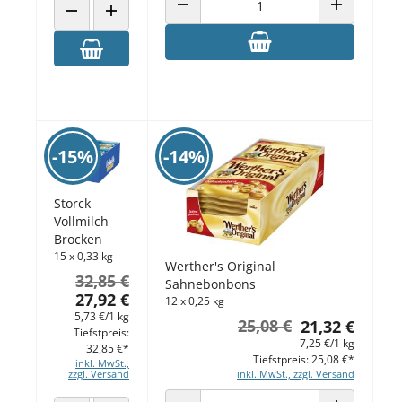
ANZAHL VERRINGERN
ANZAHL ERH
ANZAHL VERRINGERN
ANZAHL ERHÖHEN
-15%
-14%
Storck
Vollmilch
Brocken
15 x 0,33 kg
Werther's Original
32,85 €
Sahnebonbons
27,92 €
12 x 0,25 kg
5,73 €/1 kg
25,08 €
21,32 €
Tiefstpreis:
7,25 €/1 kg
32,85 €*
Tiefstpreis: 25,08 €*
inkl. MwSt.,
zzgl. Versand
inkl. MwSt., zzgl. Versand