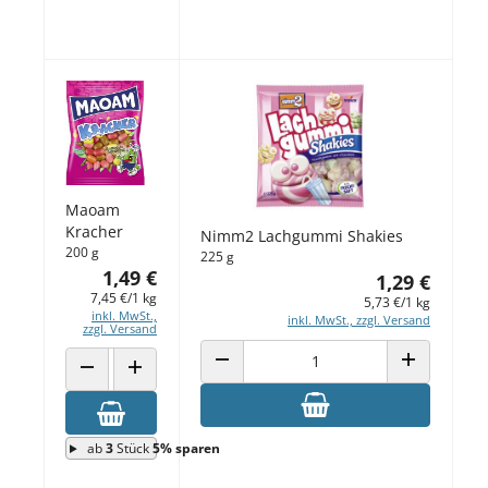
Maoam
Kracher
Nimm2 Lachgummi Shakies
200 g
225 g
1,49 €
1,29 €
7,45 €/1 kg
5,73 €/1 kg
inkl. MwSt.,
inkl. MwSt., zzgl. Versand
zzgl. Versand
ANZAHL VERRINGERN
ANZAHL ERH
ANZAHL VERRINGERN
ANZAHL ERHÖHEN
ab
3
Stück
5% sparen