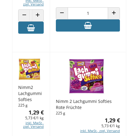
inkl. MwSt.,
zzgl. Versand
ANZAHL VERRINGERN
ANZAHL ERH
ANZAHL VERRINGERN
ANZAHL ERHÖHEN
Nimm2
Lachgummi
Softies
Nimm 2 Lachgummi Softies
225 g
Rote Früchte
1,29 €
225 g
5,73 €/1 kg
1,29 €
inkl. MwSt.,
5,73 €/1 kg
zzgl. Versand
inkl. MwSt., zzgl. Versand