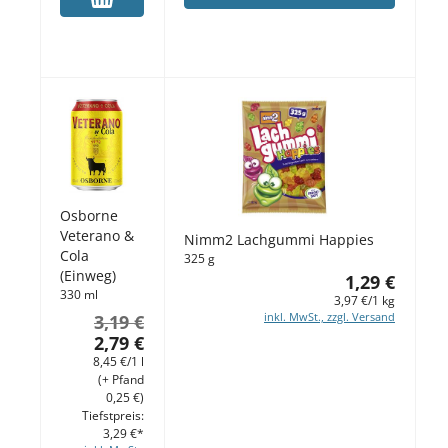
Osborne
Veterano &
Nimm2 Lachgummi Happies
Cola
325 g
(Einweg)
1,29 €
330 ml
3,97 €/1 kg
inkl. MwSt., zzgl. Versand
3,19 €
2,79 €
8,45 €/1 l
(+ Pfand
0,25 €)
Tiefstpreis:
3,29 €*