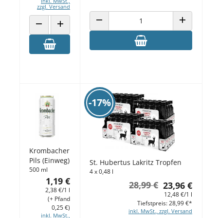
inkl. MwSt.,
zzgl. Versand
ANZAHL VERRINGERN
ANZAHL ERH
ANZAHL VERRINGERN
ANZAHL ERHÖHEN
-17%
Krombacher
Pils (Einweg)
St. Hubertus Lakritz Tropfen
500 ml
4 x 0,48 l
1,19 €
28,99 €
23,96 €
2,38 €/1 l
12,48 €/1 l
(+ Pfand
Tiefstpreis: 28,99 €*
0,25 €)
inkl. MwSt., zzgl. Versand
inkl. MwSt.,