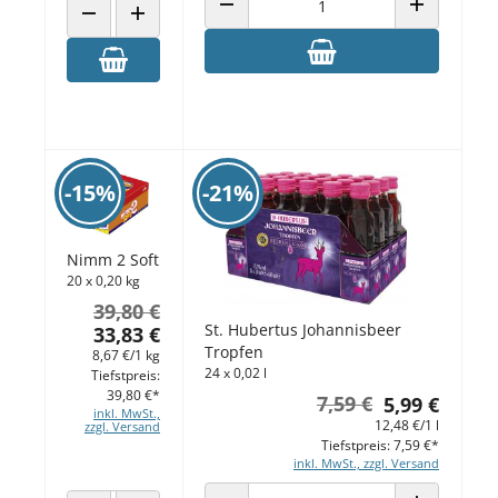
ANZAHL VERRINGERN
ANZAHL ERH
ANZAHL VERRINGERN
ANZAHL ERHÖHEN
-15%
-21%
Nimm 2 Soft
20 x 0,20 kg
39,80 €
St. Hubertus Johannisbeer
33,83 €
Tropfen
8,67 €/1 kg
24 x 0,02 l
Tiefstpreis:
39,80 €*
7,59 €
5,99 €
inkl. MwSt.,
12,48 €/1 l
zzgl. Versand
Tiefstpreis: 7,59 €*
inkl. MwSt., zzgl. Versand