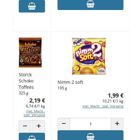
Storck
Schoko
Nimm 2 soft
Toffees
195 g
325 g
1,99 €
2,19 €
10,21 €/1 kg
6,74 €/1 kg
inkl. MwSt., zzgl. Versand
inkl. MwSt.,
zzgl. Versand
ANZAHL VERRINGERN
ANZAHL ERH
ANZAHL VERRINGERN
ANZAHL ERHÖHEN