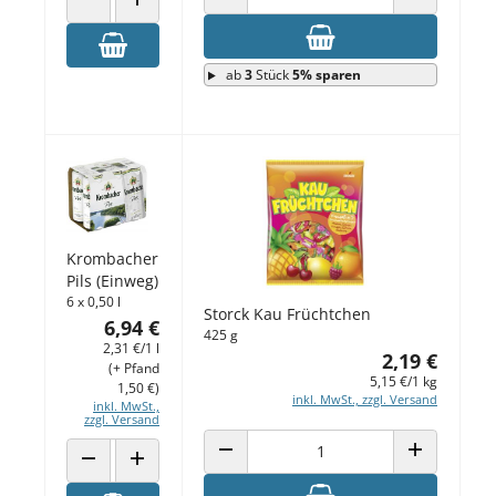
ANZAHL VERRINGERN
ANZAHL ERH
ANZAHL VERRINGERN
ANZAHL ERHÖHEN
ab
3
Stück
5% sparen
Krombacher
Pils (Einweg)
6 x 0,50 l
Storck Kau Früchtchen
6,94 €
425 g
2,31 €/1 l
2,19 €
(+ Pfand
5,15 €/1 kg
1,50 €)
inkl. MwSt., zzgl. Versand
inkl. MwSt.,
zzgl. Versand
ANZAHL VERRINGERN
ANZAHL ERH
ANZAHL VERRINGERN
ANZAHL ERHÖHEN