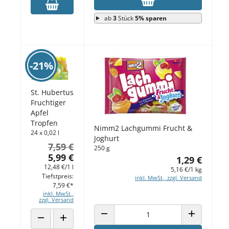
ab
3
Stück
5% sparen
-21%
St. Hubertus
Fruchtiger
Apfel
Tropfen
Nimm2 Lachgummi Frucht &
24 x 0,02 l
Joghurt
7,59 €
250 g
5,99 €
1,29 €
12,48 €/1 l
5,16 €/1 kg
Tiefstpreis:
inkl. MwSt., zzgl. Versand
7,59 €*
inkl. MwSt.,
zzgl. Versand
ANZAHL VERRINGERN
ANZAHL ERH
ANZAHL VERRINGERN
ANZAHL ERHÖHEN