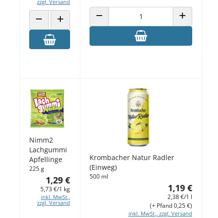
zzgl. Versand
ANZAHL VERRINGERN
ANZAHL ERH
ANZAHL VERRINGERN
ANZAHL ERHÖHEN
Nimm2
Lachgummi
Krombacher Natur Radler
Apfellinge
(Einweg)
225 g
500 ml
1,29 €
1,19 €
5,73 €/1 kg
2,38 €/1 l
inkl. MwSt.,
zzgl. Versand
(+ Pfand 0,25 €)
inkl. MwSt., zzgl. Versand