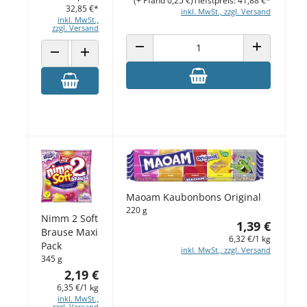
(+ Pfand 0,25 €)
Tiefstpreis: 41,88 €*
32,85 €*
inkl. MwSt., zzgl. Versand
inkl. MwSt.,
zzgl. Versand
ANZAHL VERRINGERN
ANZAHL ERH
ANZAHL VERRINGERN
ANZAHL ERHÖHEN
Maoam Kaubonbons Original
220 g
Nimm 2 Soft
1,39 €
Brause Maxi
6,32 €/1 kg
Pack
inkl. MwSt., zzgl. Versand
345 g
2,19 €
6,35 €/1 kg
inkl. MwSt.,
zzgl. Versand