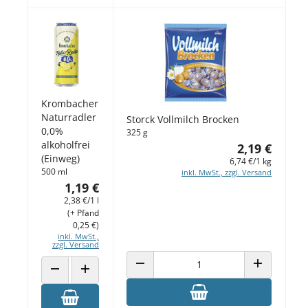
Krombacher
Naturradler
Storck Vollmilch Brocken
0,0%
325 g
alkoholfrei
2,19 €
(Einweg)
6,74 €/1 kg
500 ml
inkl. MwSt., zzgl. Versand
1,19 €
2,38 €/1 l
(+ Pfand
0,25 €)
inkl. MwSt.,
zzgl. Versand
ANZAHL VERRINGERN
ANZAHL ERH
ANZAHL VERRINGERN
ANZAHL ERHÖHEN