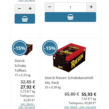
ANZAHL VERRINGERN
ANZAHL ERH
ANZAHL VERRINGERN
ANZAHL ERHÖHEN
-15%
-15%
Storck
Schoko
Toffees
15 x 0,33 kg
Storck Riesen Schokokaramell
32,85 €
XXL-Pack
27,92 €
20 x 0,38 kg
5,73 €/1 kg
65,80 €
55,93 €
Tiefstpreis:
7,42 €/1 kg
32,85 €*
Tiefstpreis: 65,80 €*
inkl. MwSt.,
zzgl. Versand
inkl. MwSt., zzgl. Versand