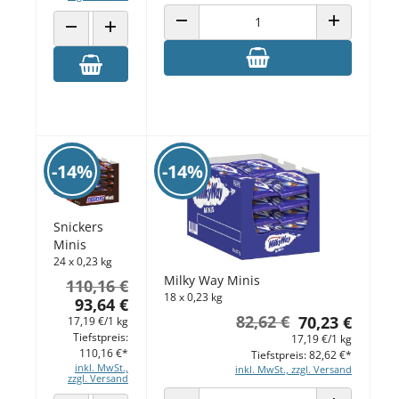
ANZAHL VERRINGERN
ANZAHL ERH
ANZAHL VERRINGERN
ANZAHL ERHÖHEN
-14%
-14%
Snickers
Minis
24 x 0,23 kg
Milky Way Minis
110,16 €
18 x 0,23 kg
93,64 €
82,62 €
70,23 €
17,19 €/1 kg
Tiefstpreis:
17,19 €/1 kg
110,16 €*
Tiefstpreis: 82,62 €*
inkl. MwSt.,
inkl. MwSt., zzgl. Versand
zzgl. Versand