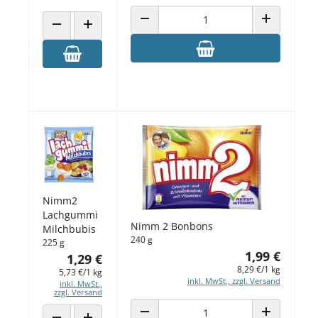
ANZAHL VERRINGERN
ANZAHL ERH
ANZAHL VERRINGERN
ANZAHL ERHÖHEN
Nimm2
Lachgummi
Nimm 2 Bonbons
Milchbubis
240 g
225 g
1,99 €
1,29 €
8,29 €/1 kg
5,73 €/1 kg
inkl. MwSt., zzgl. Versand
inkl. MwSt.,
zzgl. Versand