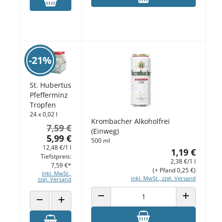
-21%
St. Hubertus
Pfefferminz
Tropfen
24 x 0,02 l
Krombacher Alkoholfrei
7,59 €
(Einweg)
5,99 €
500 ml
12,48 €/1 l
1,19 €
Tiefstpreis:
2,38 €/1 l
7,59 €*
(+ Pfand 0,25 €)
inkl. MwSt.,
inkl. MwSt., zzgl. Versand
zzgl. Versand
ANZAHL VERRINGERN
ANZAHL ERH
ANZAHL VERRINGERN
ANZAHL ERHÖHEN