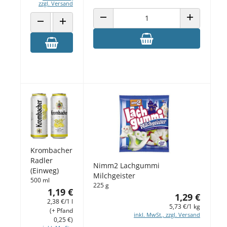
zzgl. Versand
ANZAHL VERRINGERN
ANZAHL ERH
ANZAHL VERRINGERN
ANZAHL ERHÖHEN
Krombacher
Radler
Nimm2 Lachgummi
(Einweg)
Milchgeister
500 ml
225 g
1,19 €
1,29 €
2,38 €/1 l
5,73 €/1 kg
(+ Pfand
inkl. MwSt., zzgl. Versand
0,25 €)