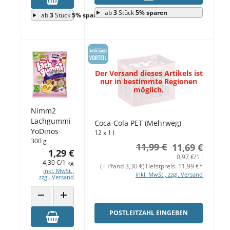
ab
3
Stück
5% sparen
ab
3
Stück
5% sparen
Der Versand dieses Artikels ist
nur in bestimmte Regionen
möglich.
Nimm2
Lachgummi
Coca-Cola PET (Mehrweg)
YoDinos
12 x 1 l
300 g
11,99 €
11,69 €
1,29 €
0,97 €/1 l
4,30 €/1 kg
(+ Pfand 3,30 €)
Tiefstpreis: 11,99 €*
inkl. MwSt.,
inkl. MwSt., zzgl. Versand
zzgl. Versand
ANZAHL VERRINGERN
ANZAHL ERHÖHEN
POSTLEITZAHL EINGEBEN