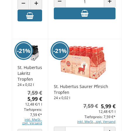
ANZAHL VERRINGERN
ANZAHL ERH
ANZAHL VERRINGERN
ANZAHL ERHÖHEN
-21%
-21%
St. Hubertus
Lakritz
Tropfen
24 x 0,02 l
St. Hubertus Saurer Pfirsich
7,59 €
Tropfen
5,99 €
24 x 0,02 l
12,48 €/1 l
7,59 €
5,99 €
Tiefstpreis:
12,48 €/1 l
7,59 €*
Tiefstpreis: 7,59 €*
inkl. MwSt.,
inkl. MwSt., zzgl. Versand
zzgl. Versand