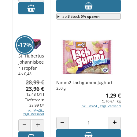
ANZAHL VERRINGERN
ANZAHL ERHÖHEN
ab
3
Stück
5% sparen
-17%
St. Hubertus
Johannisbee
r Tropfen
4 x 0,48 l
28,99 €
Nimm2 Lachgummi Joghurt
23,96 €
250 g
1,29 €
12,48 €/1 l
Tiefstpreis:
5,16 €/1 kg
28,99 €*
inkl. MwSt., zzgl. Versand
inkl. MwSt.,
zzgl. Versand
ANZAHL VERRINGERN
ANZAHL ERH
ANZAHL VERRINGERN
ANZAHL ERHÖHEN