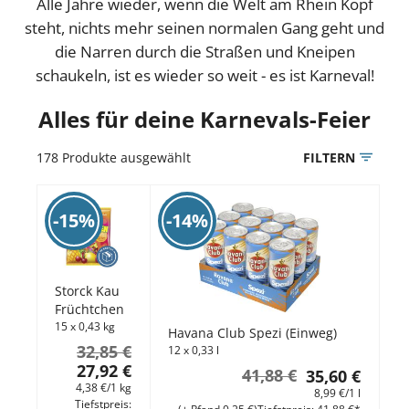
Alle Jahre wieder, wenn die Welt am Rhein Kopf
steht, nichts mehr seinen normalen Gang geht und
die Narren durch die Straßen und Kneipen
schaukeln, ist es wieder so weit - es ist Karneval!
Alles für deine Karnevals-Feier
178
Produkte ausgewählt
FILTERN
-15%
-14%
Storck Kau
Früchtchen
15 x 0,43 kg
Havana Club Spezi (Einweg)
32,85 €
12 x 0,33 l
27,92 €
41,88 €
35,60 €
4,38 €/1 kg
8,99 €/1 l
Tiefstpreis: