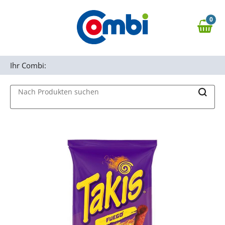
Zum Hauptinhalt springen
0
Zur Navigation springen
0,00 €
MAIN MENU
Zur Suche springen
Ihr Combi:
Nach Produkten suchen