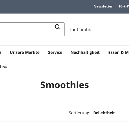
Newsletter
10-€-
n
Ihr Combi:
s
Unsere Märkte
Service
Nachhaltigkeit
Essen & M
hies
Smoothies
Sortierung:
Beliebtheit
ukte ausgewählt