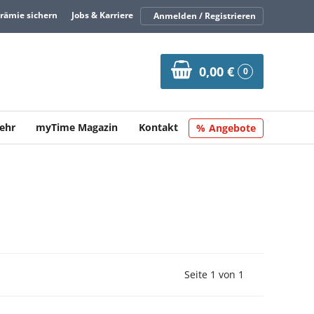
Prämie sichern
Jobs & Karriere
Anmelden / Registrieren
0,00 €
0
ehr
myTime Magazin
Kontakt
Angebote
Vorherige Seite
Nächste Seit
Seite 1 von 1