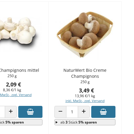
Champignons mittel
NaturWert Bio Creme
250 g
Champignons
250 g
2,09 €
3,49 €
8,36 €/1 kg
 MwSt., zzgl. Versand
13,96 €/1 kg
inkl. MwSt., zzgl. Versand
 VERRINGERN
ANZAHL ERHÖHEN
ANZAHL VERRINGERN
ANZAHL ERHÖHEN
ück
5% sparen
ab
3
Stück
5% sparen