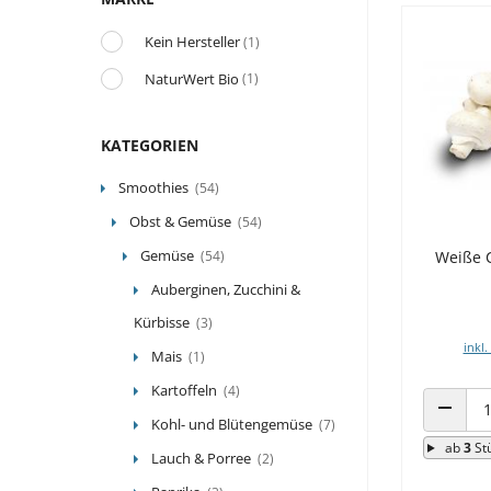
Kein Hersteller
(1)
NaturWert Bio
(1)
KATEGORIEN
Smoothies
(54)
Obst & Gemüse
(54)
Gemüse
Weiße 
(54)
Auberginen, Zucchini &
Kürbisse
(3)
inkl.
Mais
(1)
Kartoffeln
(4)
Kohl- und Blütengemüse
(7)
ANZAHL
ab
3
St
Lauch & Porree
(2)