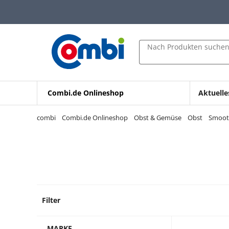
Zum Hauptinhalt springen
Zur Navigation springen
Zur Suche springen
Nach Produkten suche
Combi.de Onlineshop
Aktuelle
combi
Combi.de Onlineshop
Obst & Gemüse
Obst
Smoot
Filter
2 Prod
MARKE