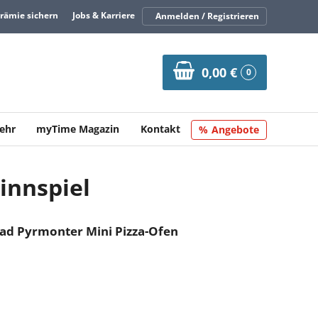
Prämie sichern
Jobs & Karriere
Anmelden / Registrieren
0,00 €
0
ehr
myTime Magazin
Kontakt
Angebote
innspiel
d Pyrmonter Mini Pizza-Ofen