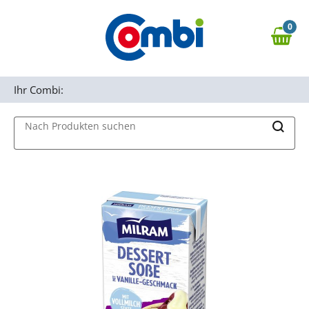
Zum Hauptinhalt springen
0
Zur Navigation springen
0,00 €
MAIN MENU
Zur Suche springen
Ihr Combi:
Nach Produkten suchen