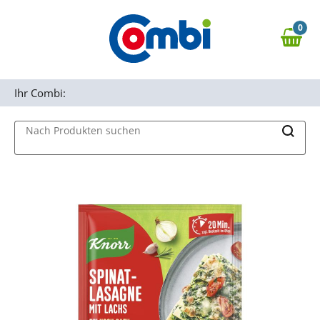
Zum Hauptinhalt springen
0
Zur Navigation springen
0,00 €
MAIN MENU
Zur Suche springen
Ihr Combi:
Nach Produkten suchen