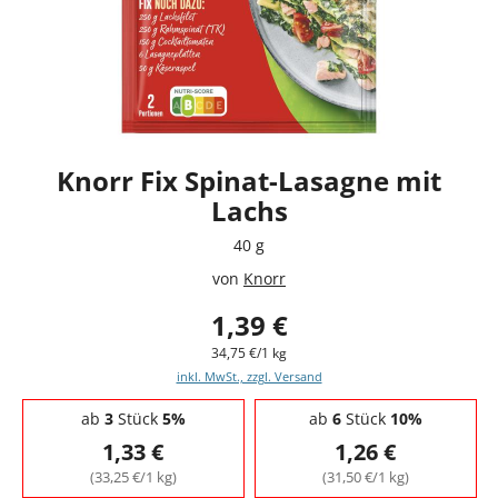
Knorr Fix Spinat-Lasagne mit
Lachs
40 g
von
Knorr
1,39 €
34,75 €/1 kg
inkl. MwSt., zzgl. Versand
Staffelpreise - Mengenrabatt
ab
3
Stück
5%
ab
6
Stück
10%
1,33 €
1,26 €
(33,25 €/1 kg)
(31,50 €/1 kg)