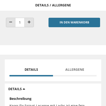
DETAILS / ALLERGENE
IN DEN WARENKORB
ANZAHL VERRINGERN
ANZAHL ERHÖHEN
DETAILS
ALLERGENE
DETAILS
Beschreibung
Knorr Fix Spinat-Lasagne mit Lachs ist eine fein