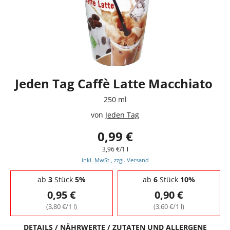
Jeden Tag Caffè Latte Macchiato
250 ml
von
Jeden Tag
0,99 €
3,96 €/1 l
inkl. MwSt., zzgl. Versand
Staffelpreise - Mengenrabatt
ab
3
Stück
5%
ab
6
Stück
10%
0,95 €
0,90 €
(3,80 €/1 l)
(3,60 €/1 l)
DETAILS / NÄHRWERTE / ZUTATEN UND ALLERGENE