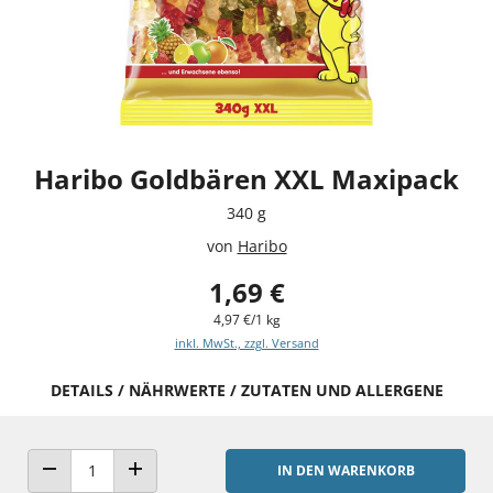
Haribo Goldbären XXL Maxipack
340 g
von
Haribo
1,69 €
4,97 €/1 kg
inkl. MwSt., zzgl. Versand
DETAILS / NÄHRWERTE / ZUTATEN UND ALLERGENE
IN DEN WARENKORB
ANZAHL VERRINGERN
ANZAHL ERHÖHEN