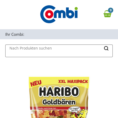
Zum Hauptinhalt springen
0
Zur Navigation springen
0,00 €
MAIN MENU
Zur Suche springen
Ihr Combi:
Nach Produkten suchen