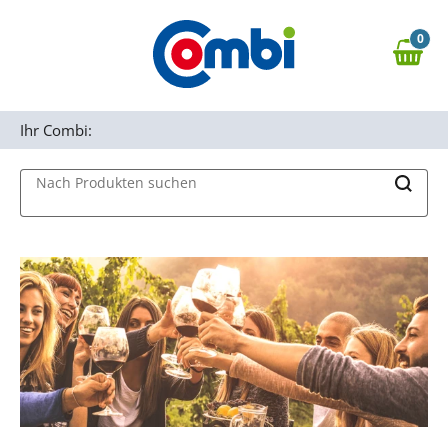
Zum Hauptinhalt springen
0
Zur Navigation springen
0,00 €
MAIN MENU
Zur Suche springen
Ihr Combi:
Nach Produkten suchen