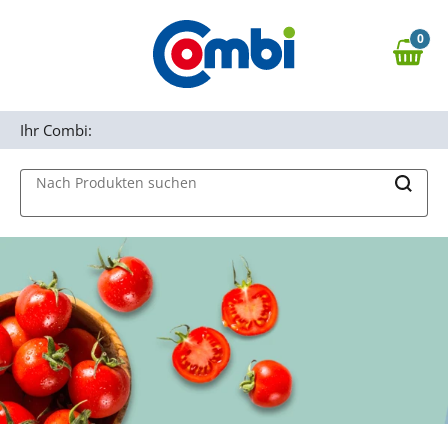
Zum Hauptinhalt springen
0
Zur Navigation springen
0,00 €
MAIN MENU
Zur Suche springen
Ihr Combi:
Nach Produkten suchen