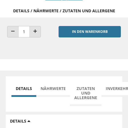
DETAILS / NÄHRWERTE / ZUTATEN UND ALLERGENE
IN DEN WARENKORB
ANZAHL VERRINGERN
ANZAHL ERHÖHEN
DETAILS
NÄHRWERTE
ZUTATEN
INVERKEH
UND
ALLERGENE
DETAILS