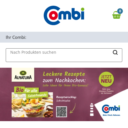
Zum Hauptinhalt springen
0
Zur Navigation springen
0,00 €
MAIN MENU
Zur Suche springen
Ihr Combi:
Nach Produkten suchen