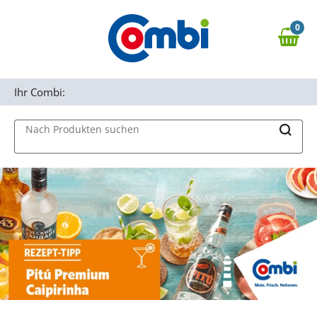
Zum Hauptinhalt springen
0
Zur Navigation springen
0,00 €
MAIN MENU
Zur Suche springen
Ihr Combi:
Nach Produkten suchen