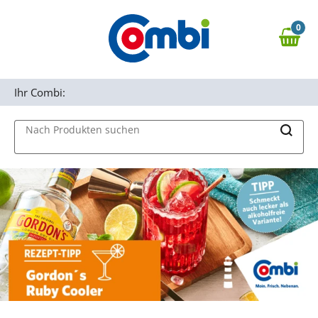
Zum Hauptinhalt springen
0
Zur Navigation springen
0,00 €
MAIN MENU
Zur Suche springen
Ihr Combi:
Nach Produkten suchen