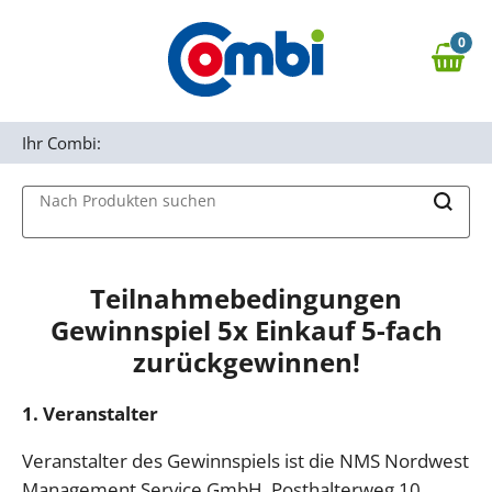
Zum Hauptinhalt springen
0
Zur Navigation springen
0,00 €
MAIN MENU
Zur Suche springen
Ihr Combi:
Nach Produkten suchen
Teilnahmebedingungen
Gewinnspiel 5x Einkauf 5-fach
zurückgewinnen!
1. Veranstalter
Veranstalter des Gewinnspiels ist die NMS Nordwest
Management Service GmbH, Posthalterweg 10,