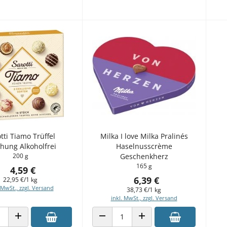
tti Tiamo Trüffel
Milka I love Milka Pralinés
hung Alkoholfrei
Haselnusscrème
200 g
Geschenkherz
165 g
4,59 €
6,39 €
22,95 €/1 kg
 MwSt., zzgl. Versand
38,73 €/1 kg
inkl. MwSt., zzgl. Versand
 VERRINGERN
ANZAHL ERHÖHEN
ANZAHL VERRINGERN
ANZAHL ERHÖHEN