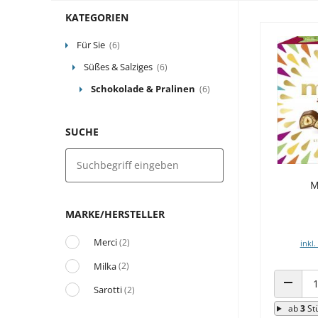
KATEGORIEN
Für Sie
(6)
Süßes & Salziges
(6)
Schokolade & Pralinen
(6)
SUCHE
M
MARKE/HERSTELLER
Merci
(2)
inkl.
Milka
(2)
Sarotti
(2)
ANZAHL
ab
3
St