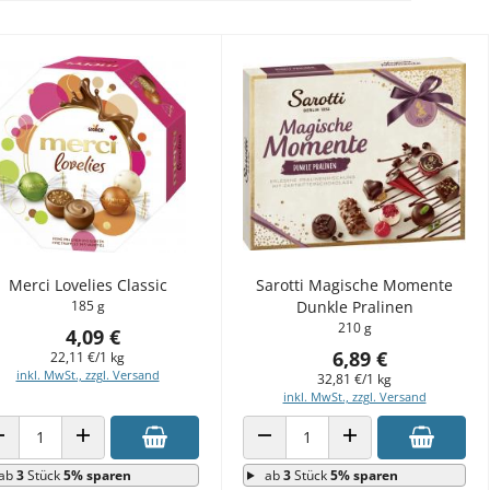
Merci Lovelies Classic
Sarotti Magische Momente
185 g
Dunkle Pralinen
210 g
4,09 €
6,89 €
22,11 €/1 kg
inkl. MwSt., zzgl. Versand
32,81 €/1 kg
inkl. MwSt., zzgl. Versand
ANZAHL VERRINGERN
ANZAHL ERHÖHEN
ANZAHL VERRINGERN
ANZAHL ERHÖHEN
ab
3
Stück
5% sparen
ab
3
Stück
5% sparen