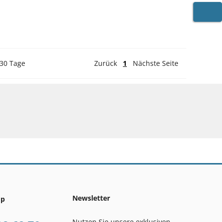
WARE
 30 Tage
Zurück
1
Nächste Seite
Newsletter
op
Nutzen Sie unsere exklusiven