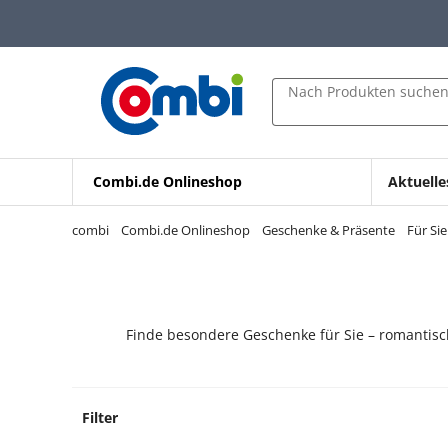
Zum Hauptinhalt springen
Zur Navigation springen
Zur Suche springen
Nach Produkten suche
Combi.de Onlineshop
Aktuelle
combi
Combi.de Onlineshop
Geschenke & Präsente
Für Sie
Finde besondere Geschenke für Sie – romantisch
Filter
6 Prod