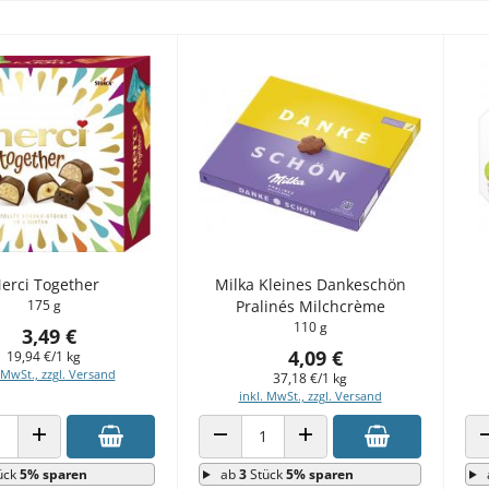
erci Together
Milka Kleines Dankeschön
175 g
Pralinés Milchcrème
110 g
3,49 €
4,09 €
19,94 €/1 kg
 MwSt., zzgl. Versand
37,18 €/1 kg
inkl. MwSt., zzgl. Versand
 VERRINGERN
ANZAHL ERHÖHEN
ANZAHL VERRINGERN
ANZAHL ERHÖHEN
ück
5% sparen
ab
3
Stück
5% sparen