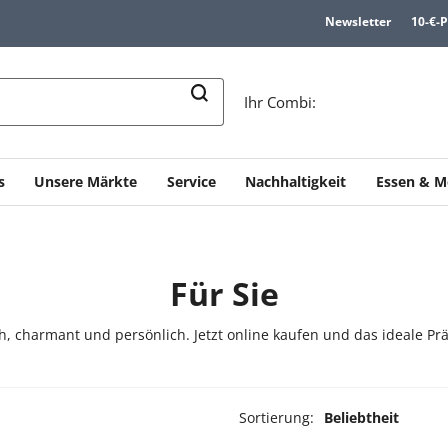
Newsletter
10-€-
n
Ihr Combi:
s
Unsere Märkte
Service
Nachhaltigkeit
Essen & M
Für Sie
, charmant und persönlich. Jetzt online kaufen und das ideale Prä
Sortierung:
Beliebtheit
ukte ausgewählt