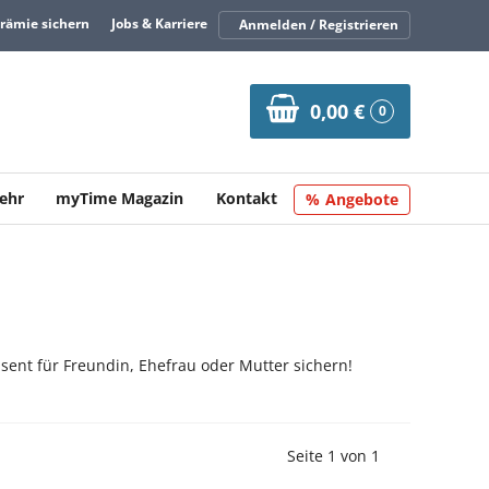
Prämie sichern
Jobs & Karriere
Anmelden / Registrieren
0,00 €
0
ehr
myTime Magazin
Kontakt
Angebote
sent für Freundin, Ehefrau oder Mutter sichern!
Vorherige Seite
Nächste Seit
Seite 1 von 1