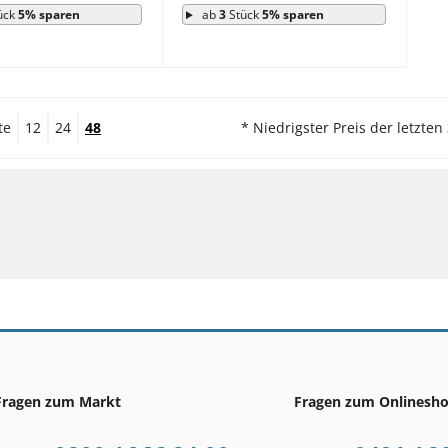
ück
5% sparen
ab
3
Stück
5% sparen
te
12
24
48
* Niedrigster Preis der letzten
Fragen zum Markt
Fragen zum Onlinesh