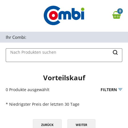
Zum Hauptinhalt springen
0
Zur Navigation springen
0,00 €
MAIN MENU
Zur Suche springen
Ihr Combi:
Nach Produkten suchen
Vorteilskauf
0
Produkte ausgewählt
FILTERN
* Niedrigster Preis der letzten 30 Tage
ZURÜCK
WEITER