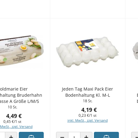
oldmarie Eier
Jeden Tag Maxi Pack Eier
dhaltung Bruderhahn
Bodenhaltung Kl. M-L
asse A Größe L/M/S
18 St.
10 St.
4,19 €
4,49 €
0,23 €/1 st
inkl. MwSt., zzgl. Versand
0,45 €/1 st
 MwSt., zzgl. Versand