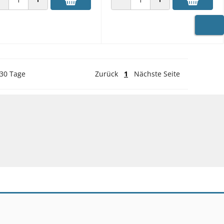
ANZAHL VERRINGERN
ANZAHL ERHÖHEN
ANZAHL VERRINGERN
ANZAHL ERHÖHEN
WARE
 30 Tage
Zurück
1
Nächste Seite