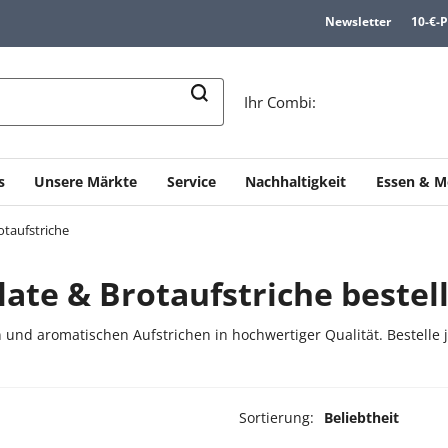
Newsletter
10-€-
n
Ihr Combi:
s
Unsere Märkte
Service
Nachhaltigkeit
Essen & M
otaufstriche
late & Brotaufstriche bestel
n und aromatischen Aufstrichen in hochwertiger Qualität. Bestelle j
Sortierung:
Beliebtheit
ukte ausgewählt