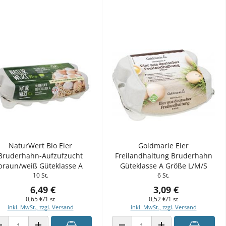
NaturWert Bio Eier
Goldmarie Eier
Bruderhahn-Aufzufzucht
Freilandhaltung Bruderhahn
braun/weiß Güteklasse A
Güteklasse A Größe L/M/S
10 St.
6 St.
6,49 €
3,09 €
0,65 €/1 st
0,52 €/1 st
inkl. MwSt., zzgl. Versand
inkl. MwSt., zzgl. Versand