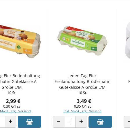
ag Eier Bodenhaltung
Jeden Tag Eier
hahn Güteklasse A
Freilandhaltung Bruderhahn
Größe L/M
Gütekalsse A Größe L/M
10 St.
10 St.
2,99 €
3,49 €
0,30 €/1 st
0,35 €/1 st
 MwSt., zzgl. Versand
inkl. MwSt., zzgl. Versand
 VERRINGERN
ANZAHL ERHÖHEN
ANZAHL VERRINGERN
ANZAHL ERHÖHEN