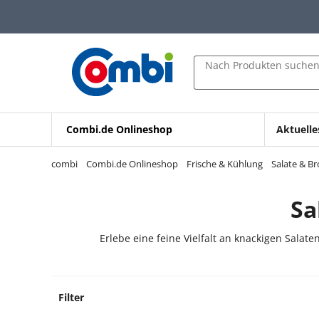
Zum Hauptinhalt springen
Zur Navigation springen
Zur Suche springen
Nach Produkten suche
Combi.de Onlineshop
Aktuelle
combi
Combi.de Onlineshop
Frische & Kühlung
Salate & Br
Sa
Erlebe eine feine Vielfalt an knackigen Salate
Filter
8 Prod