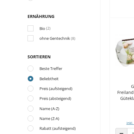
ERNÄHRUNG
Bio
(2)
ohne Gentechnik
(8)
SORTIEREN
Beste Treffer
Beliebtheit
G
Preis (aufsteigend)
Freilan
Gütekl
Preis (absteigend)
Name (A-Z)
Name (Z-A)
inkl.
Rabatt (aufsteigend)