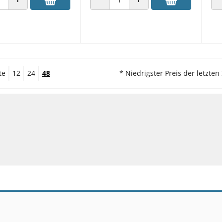
 VERRINGERN
ANZAHL ERHÖHEN
ANZAHL VERRINGERN
ANZAHL ERHÖHEN
te
12
24
48
* Niedrigster Preis der letzten