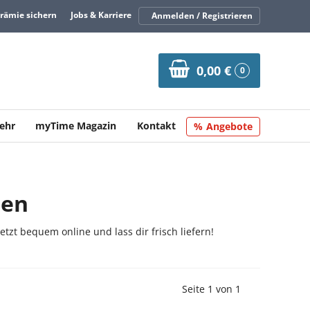
Prämie sichern
Jobs & Karriere
Anmelden / Registrieren
0,00 €
0
ehr
myTime Magazin
Kontakt
Angebote
len
etzt bequem online und lass dir frisch liefern!
Vorherige Seite
Nächste Seit
Seite 1 von 1