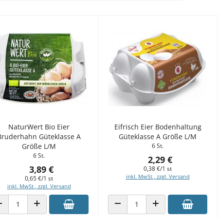
NaturWert Bio Eier
Eifrisch Eier Bodenhaltung
Bruderhahn Güteklasse A
Güteklasse A Größe L/M
Größe L/M
6 St.
6 St.
2,29 €
3,89 €
0,38 €/1 st
inkl. MwSt., zzgl. Versand
0,65 €/1 st
inkl. MwSt., zzgl. Versand
ANZAHL VERRINGERN
ANZAHL ERHÖHEN
ANZAHL VERRINGERN
ANZAHL ERHÖHEN