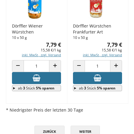
Dörffler Wiener
Dörffler Würstchen
Würstchen
Frankfurter Art
10 x 50 g
10 x 50 g
7,79 €
7,79 €
15,58 €/1 kg
15,58 €/1 kg
inkl. MwSt., zzgl. Versand
inkl. MwSt., zzgl. Versand
ANZAHL VERRINGERN
ANZAHL ERHÖHEN
ANZAHL VERRINGERN
ANZAHL E
ab
3
Stück
5% sparen
ab
3
Stück
5% sparen
* Niedrigster Preis der letzten 30 Tage
ZURÜCK
WEITER