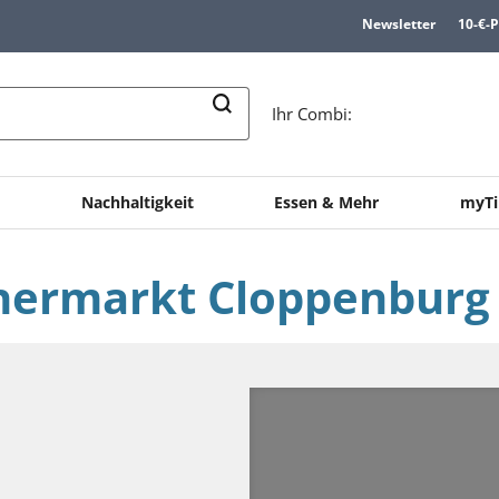
Newsletter
10-€-
n
Ihr Combi:
e
Nachhaltigkeit
Essen & Mehr
myTi
hermarkt Cloppenburg