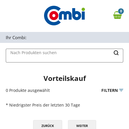
Zum Hauptinhalt springen
0
Zur Navigation springen
0,00 €
MAIN MENU
Zur Suche springen
Ihr Combi:
Nach Produkten suchen
Vorteilskauf
0
Produkte ausgewählt
FILTERN
* Niedrigster Preis der letzten 30 Tage
ZURÜCK
WEITER