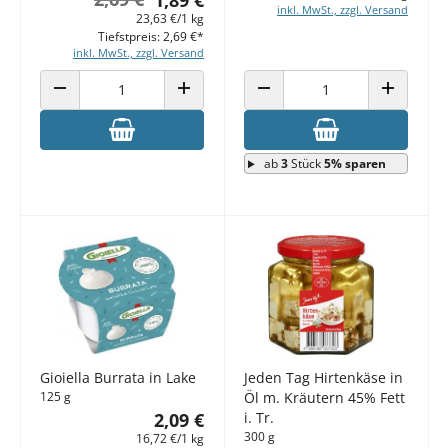
inkl. MwSt., zzgl. Versand
23,63 €/1 kg
Tiefstpreis: 2,69 €*
inkl. MwSt., zzgl. Versand
ANZAHL VERRINGERN
ANZAHL ERHÖHEN
ANZAHL VERRINGERN
ANZAHL E
ab
3
Stück
5% sparen
Gioiella Burrata in Lake
Jeden Tag Hirtenkäse in
125 g
Öl m. Kräutern 45% Fett
2,09 €
i. Tr.
300 g
16,72 €/1 kg