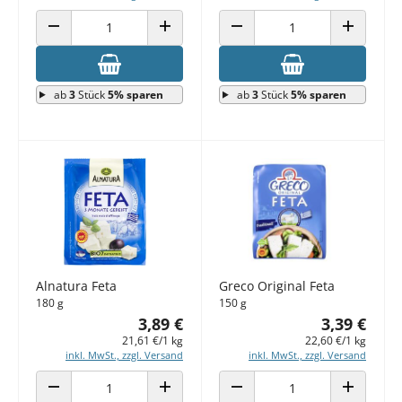
ANZAHL VERRINGERN
ANZAHL ERHÖHEN
ANZAHL VERRINGERN
ANZAHL E
ab
3
Stück
5% sparen
ab
3
Stück
5% sparen
Alnatura Feta
Greco Original Feta
180 g
150 g
3,89 €
3,39 €
21,61 €/1 kg
22,60 €/1 kg
inkl. MwSt., zzgl. Versand
inkl. MwSt., zzgl. Versand