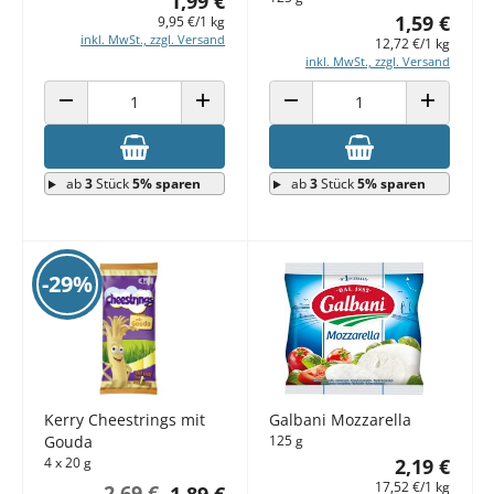
1,99 €
1,59 €
9,95 €/1 kg
inkl. MwSt., zzgl. Versand
12,72 €/1 kg
inkl. MwSt., zzgl. Versand
ANZAHL VERRINGERN
ANZAHL ERHÖHEN
ANZAHL VERRINGERN
ANZAHL E
ab
3
Stück
5% sparen
ab
3
Stück
5% sparen
-29%
Kerry Cheestrings mit
Galbani Mozzarella
Gouda
125 g
4 x 20 g
2,19 €
17,52 €/1 kg
2,69 €
1,89 €