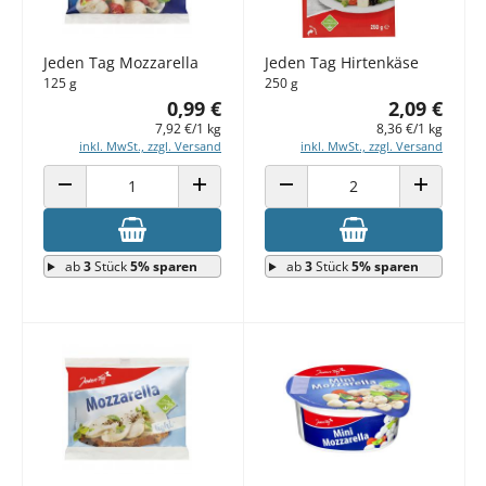
Jeden Tag Mozzarella
Jeden Tag Hirtenkäse
125 g
250 g
0,99 €
2,09 €
7,92 €/1 kg
8,36 €/1 kg
inkl. MwSt., zzgl. Versand
inkl. MwSt., zzgl. Versand
ANZAHL VERRINGERN
ANZAHL ERHÖHEN
ANZAHL VERRINGERN
ANZAHL E
ab
3
Stück
5% sparen
ab
3
Stück
5% sparen