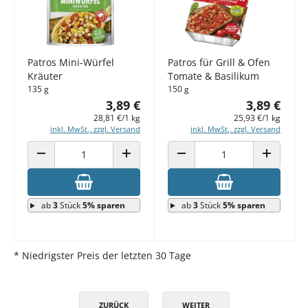
Patros Mini-Würfel
Patros für Grill & Ofen
Kräuter
Tomate & Basilikum
135 g
150 g
3,89 €
3,89 €
28,81 €/1 kg
25,93 €/1 kg
inkl. MwSt., zzgl. Versand
inkl. MwSt., zzgl. Versand
ANZAHL VERRINGERN
ANZAHL ERHÖHEN
ANZAHL VERRINGERN
ANZAHL E
ab
3
Stück
5% sparen
ab
3
Stück
5% sparen
* Niedrigster Preis der letzten 30 Tage
ZURÜCK
WEITER