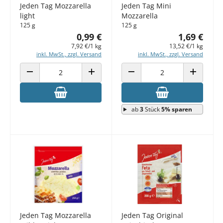
Jeden Tag Mozzarella
Jeden Tag Mini
light
Mozzarella
125 g
125 g
0,99 €
1,69 €
7,92 €/1 kg
13,52 €/1 kg
inkl. MwSt., zzgl. Versand
inkl. MwSt., zzgl. Versand
ANZAHL VERRINGERN
ANZAHL ERHÖHEN
ANZAHL VERRINGERN
ANZAHL E
ab
3
Stück
5% sparen
Jeden Tag Mozzarella
Jeden Tag Original