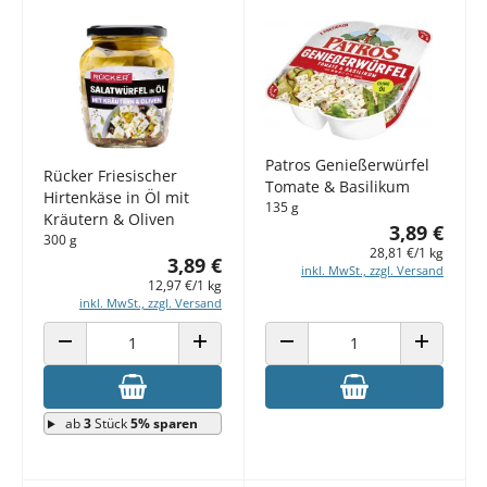
Patros Genießerwürfel
Rücker Friesischer
Tomate & Basilikum
Hirtenkäse in Öl mit
135 g
Kräutern & Oliven
3,89 €
300 g
28,81 €/1 kg
3,89 €
inkl. MwSt., zzgl. Versand
12,97 €/1 kg
inkl. MwSt., zzgl. Versand
ANZAHL VERRINGERN
ANZAHL ERHÖHEN
ANZAHL VERRINGERN
ANZAHL E
ab
3
Stück
5% sparen