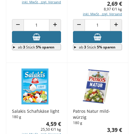
inkl. MwSt., zzgl. Versand
2,69 €
8,97 €/1 kg
inkl. MwSt., zzgl. Versand
ANZAHL VERRINGERN
ANZAHL ERHÖHEN
ANZAHL VERRINGERN
ANZAHL E
ab
3
Stück
5% sparen
ab
3
Stück
5% sparen
Salakis Schafskäse light
Patros Natur mild-
180 g
würzig
4,59 €
180 g
3,39 €
25,50 €/1 kg