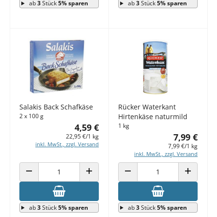
ab
3
Stück
5% sparen
ab
3
Stück
5% sparen
Salakis Back Schafkäse
Rücker Waterkant
2 x 100 g
Hirtenkäse naturmild
4,59 €
1 kg
7,99 €
22,95 €/1 kg
inkl. MwSt., zzgl. Versand
7,99 €/1 kg
inkl. MwSt., zzgl. Versand
ANZAHL VERRINGERN
ANZAHL ERHÖHEN
ANZAHL VERRINGERN
ANZAHL E
ab
3
Stück
5% sparen
ab
3
Stück
5% sparen