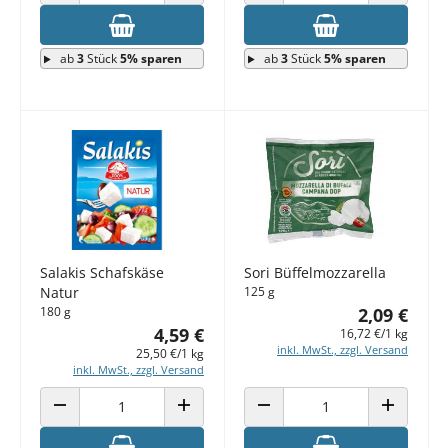
ANZAHL VERRINGERN
ANZAHL ERHÖHEN
ANZAHL VERRINGERN
ANZAHL E
ab
3
Stück
5% sparen
ab
3
Stück
5% sparen
Salakis Schafskäse
Sori Büffelmozzarella
Natur
125 g
180 g
2,09 €
4,59 €
16,72 €/1 kg
inkl. MwSt., zzgl. Versand
25,50 €/1 kg
inkl. MwSt., zzgl. Versand
ANZAHL VERRINGERN
ANZAHL ERHÖHEN
ANZAHL VERRINGERN
ANZAHL E