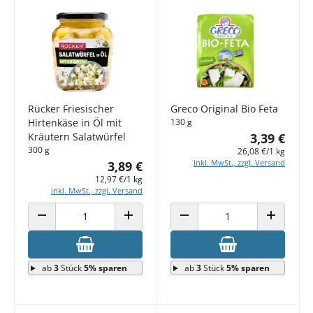
Rücker Friesischer
Greco Original Bio Feta
Hirtenkäse in Öl mit
130 g
Kräutern Salatwürfel
3,39 €
300 g
26,08 €/1 kg
inkl. MwSt., zzgl. Versand
3,89 €
12,97 €/1 kg
inkl. MwSt., zzgl. Versand
ANZAHL VERRINGERN
ANZAHL ERHÖHEN
ANZAHL VERRINGERN
ANZAHL E
ab
3
Stück
5% sparen
ab
3
Stück
5% sparen