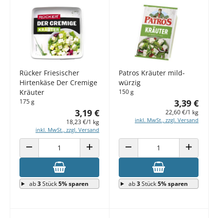
Rücker Friesischer
Patros Kräuter mild-
Hirtenkäse Der Cremige
würzig
Kräuter
150 g
175 g
3,39 €
3,19 €
22,60 €/1 kg
inkl. MwSt., zzgl. Versand
18,23 €/1 kg
inkl. MwSt., zzgl. Versand
ANZAHL VERRINGERN
ANZAHL ERHÖHEN
ANZAHL VERRINGERN
ANZAHL E
ab
3
Stück
5% sparen
ab
3
Stück
5% sparen