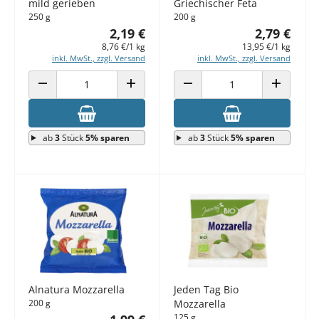
mild gerieben
Griechischer Feta
250 g
200 g
2,19 €
2,79 €
8,76 €/1 kg
13,95 €/1 kg
inkl. MwSt., zzgl. Versand
inkl. MwSt., zzgl. Versand
ANZAHL VERRINGERN
ANZAHL ERHÖHEN
ANZAHL VERRINGERN
ANZAHL E
ab
3
Stück
5% sparen
ab
3
Stück
5% sparen
Alnatura Mozzarella
Jeden Tag Bio
200 g
Mozzarella
125 g