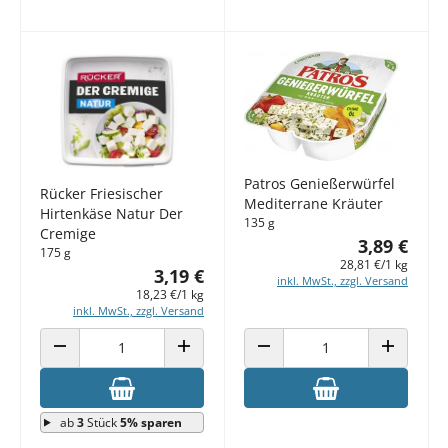
Patros Genießerwürfel
Rücker Friesischer
Mediterrane Kräuter
Hirtenkäse Natur Der
135 g
Cremige
3,89 €
175 g
28,81 €/1 kg
3,19 €
inkl. MwSt., zzgl. Versand
18,23 €/1 kg
inkl. MwSt., zzgl. Versand
ANZAHL VERRINGERN
ANZAHL ERHÖHEN
ANZAHL VERRINGERN
ANZAHL E
ab
3
Stück
5% sparen