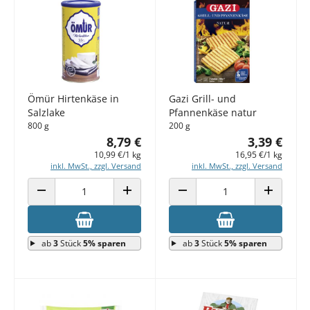
Ömür Hirtenkäse in
Gazi Grill- und
Salzlake
Pfannenkäse natur
800 g
200 g
8,79 €
3,39 €
10,99 €/1 kg
16,95 €/1 kg
inkl. MwSt., zzgl. Versand
inkl. MwSt., zzgl. Versand
ANZAHL VERRINGERN
ANZAHL ERHÖHEN
ANZAHL VERRINGERN
ANZAHL E
ab
3
Stück
5% sparen
ab
3
Stück
5% sparen