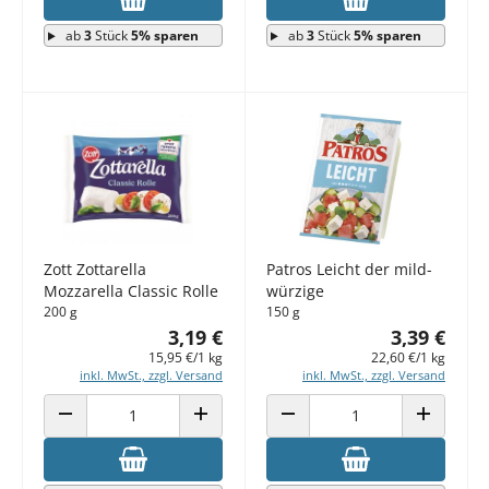
ab
3
Stück
5% sparen
ab
3
Stück
5% sparen
Zott Zottarella
Patros Leicht der mild-
Mozzarella Classic Rolle
würzige
200 g
150 g
3,19 €
3,39 €
15,95 €/1 kg
22,60 €/1 kg
inkl. MwSt., zzgl. Versand
inkl. MwSt., zzgl. Versand
ANZAHL VERRINGERN
ANZAHL ERHÖHEN
ANZAHL VERRINGERN
ANZAHL E