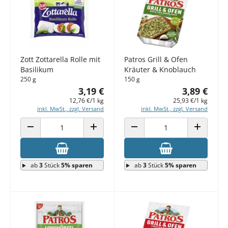
Zott Zottarella Rolle mit
Patros Grill & Ofen
Basilikum
Kräuter & Knoblauch
250 g
150 g
3,19 €
3,89 €
12,76 €/1 kg
25,93 €/1 kg
inkl. MwSt., zzgl. Versand
inkl. MwSt., zzgl. Versand
ANZAHL VERRINGERN
ANZAHL ERHÖHEN
ANZAHL VERRINGERN
ANZAHL E
ab
3
Stück
5% sparen
ab
3
Stück
5% sparen