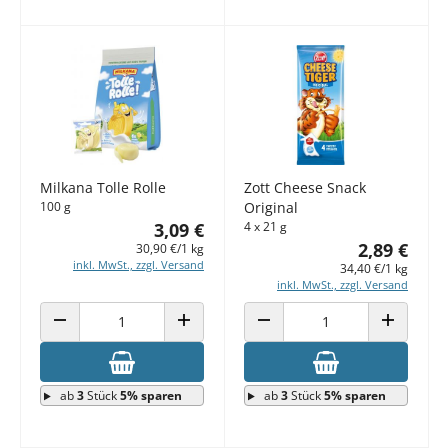
Milkana Tolle Rolle
Zott Cheese Snack
100 g
Original
3,09 €
4 x 21 g
2,89 €
30,90 €/1 kg
inkl. MwSt., zzgl. Versand
34,40 €/1 kg
inkl. MwSt., zzgl. Versand
ANZAHL VERRINGERN
ANZAHL ERHÖHEN
ANZAHL VERRINGERN
ANZAHL E
ab
3
Stück
5% sparen
ab
3
Stück
5% sparen