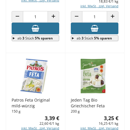
inkl. MwSt., zzgl. Versand
18,83 €/1 kg
inkl. MwSt., zzgl. Versand
ANZAHL VERRINGERN
ANZAHL ERHÖHEN
ANZAHL VERRINGERN
ANZAHL E
ab
3
Stück
5% sparen
ab
3
Stück
5% sparen
Patros Feta Original
Jeden Tag Bio
mild-würzig
Griechischer Feta
150 g
200 g
3,39 €
3,25 €
22,60 €/1 kg
16,25 €/1 kg
inkl. MwSt., zzgl. Versand
inkl. MwSt., zzgl. Versand