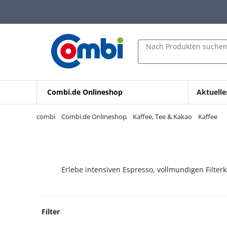
Zum Hauptinhalt springen
Zur Navigation springen
Zur Suche springen
Nach Produkten suche
Combi.de Onlineshop
Aktuelle
combi
Combi.de Onlineshop
Kaffee, Tee & Kakao
Kaffee
Erlebe intensiven Espresso, vollmundigen Filter
Filter
9 Prod