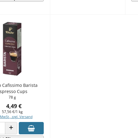
 Cafissimo Barista
spresso Cups
78 g
4,49 €
57,56 €/1 kg
 MwSt., zzgl. Versand
 VERRINGERN
ANZAHL ERHÖHEN