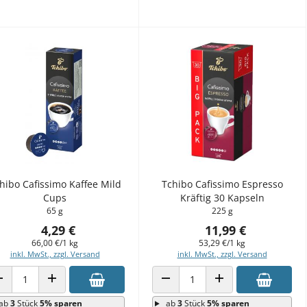
hibo Cafissimo Kaffee Mild
Tchibo Cafissimo Espresso
Cups
Kräftig 30 Kapseln
65 g
225 g
4,29 €
11,99 €
66,00 €/1 kg
53,29 €/1 kg
inkl. MwSt., zzgl. Versand
inkl. MwSt., zzgl. Versand
ANZAHL VERRINGERN
ANZAHL ERHÖHEN
ANZAHL VERRINGERN
ANZAHL ERHÖHEN
ab
3
Stück
5% sparen
ab
3
Stück
5% sparen