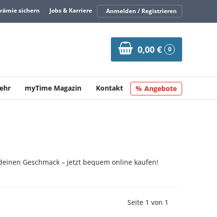
Prämie sichern
Jobs & Karriere
Anmelden / Registrieren
0,00 €
0
ehr
myTime Magazin
Kontakt
Angebote
r deinen Geschmack – jetzt bequem online kaufen!
Vorherige Seite
Nächste Seit
Seite 1 von 1