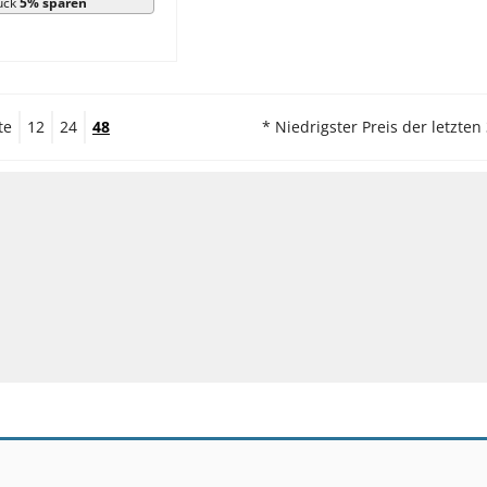
ück
5% sparen
te
12
24
48
* Niedrigster Preis der letzten