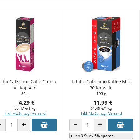
hibo Cafissimo Caffe Crema
Tchibo Cafissimo Kaffee Mild
XL Kapseln
30 Kapseln
85 g
195 g
4,29 €
11,99 €
50,47 €/1 kg
61,49 €/1 kg
inkl. MwSt., zzgl. Versand
inkl. MwSt., zzgl. Versand
ANZAHL VERRINGERN
ANZAHL ERHÖHEN
ANZAHL VERRINGERN
ANZAHL ERHÖHEN
ab
3
Stück
5% sparen