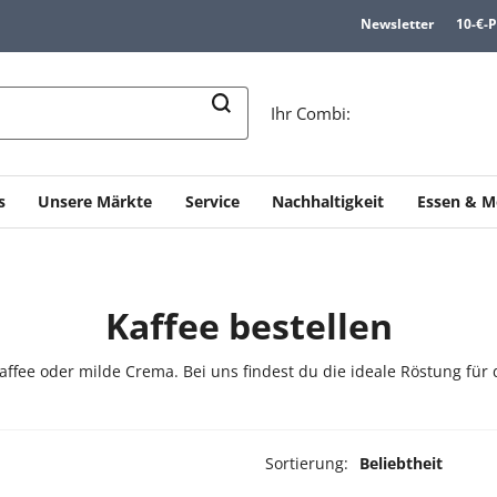
Newsletter
10-€-
n
Ihr Combi:
s
Unsere Märkte
Service
Nachhaltigkeit
Essen & M
Kaffee bestellen
kaffee oder milde Crema. Bei uns findest du die ideale Röstung fü
Sortierung:
Beliebtheit
ukte ausgewählt