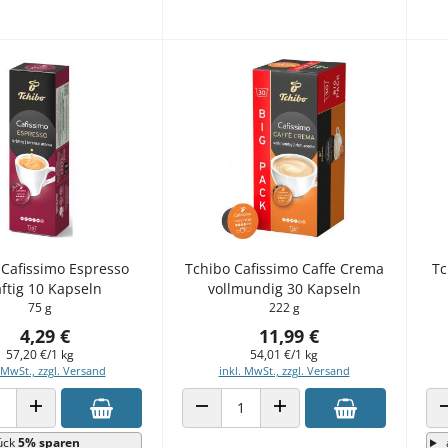
 Cafissimo Espresso
Tchibo Cafissimo Caffe Crema
Tc
ftig 10 Kapseln
vollmundig 30 Kapseln
75 g
222 g
4,29 €
11,99 €
57,20 €/1 kg
54,01 €/1 kg
 MwSt., zzgl. Versand
inkl. MwSt., zzgl. Versand
 VERRINGERN
ANZAHL ERHÖHEN
ANZAHL VERRINGERN
ANZAHL ERHÖHEN
ück
5% sparen