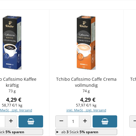
o Cafissimo Kaffee
Tchibo Cafissimo Caffe Crema
Tc
kräftig
vollmundig
73 g
74 g
4,29 €
4,29 €
58,77 €/1 kg
57,97 €/1 kg
 MwSt., zzgl. Versand
inkl. MwSt., zzgl. Versand
 VERRINGERN
ANZAHL ERHÖHEN
ANZAHL VERRINGERN
ANZAHL ERHÖHEN
ück
5% sparen
ab
3
Stück
5% sparen