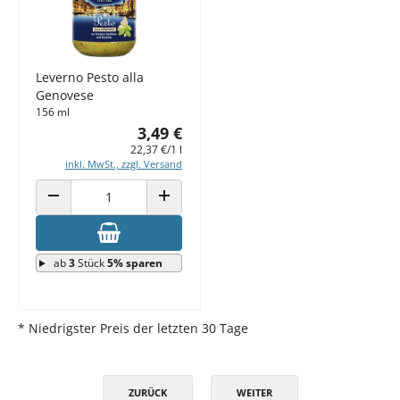
Leverno Pesto alla
Genovese
156 ml
3,49 €
22,37 €/1 l
inkl. MwSt., zzgl. Versand
ANZAHL VERRINGERN
ANZAHL ERHÖHEN
ab
3
Stück
5% sparen
* Niedrigster Preis der letzten 30 Tage
ZURÜCK
WEITER