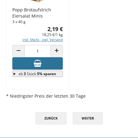
Popp Brotaufstrich
Eiersalat Minis
3 x 40 g
2,19 €
18,25 €/1 kg
inkl. MwSt., zzgl. Versand
ANZAHL VERRINGERN
ANZAHL ERHÖHEN
ab
3
Stück
5% sparen
* Niedrigster Preis der letzten 30 Tage
ZURÜCK
WEITER