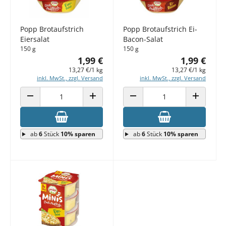
Popp Brotaufstrich
Popp Brotaufstrich Ei-
Eiersalat
Bacon-Salat
150 g
150 g
1,99 €
1,99 €
13,27 €/1 kg
13,27 €/1 kg
inkl. MwSt., zzgl. Versand
inkl. MwSt., zzgl. Versand
ANZAHL VERRINGERN
ANZAHL ERHÖHEN
ANZAHL VERRINGERN
ANZAHL E
ab
6
Stück
10% sparen
ab
6
Stück
10% sparen