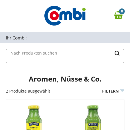
Zum Hauptinhalt springen
0
Zur Navigation springen
0,00 €
MAIN MENU
Zur Suche springen
Ihr Combi:
Nach Produkten suchen
Aromen, Nüsse & Co.
2
Produkte ausgewählt
FILTERN