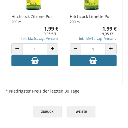
Hitchcock Zitrone Pur
Hitchcock Limette Pur
200 ml
200 ml
1,99 €
1,99 €
9,95 €/1 l
9,95 €/1 l
inkl. MwSt., zzgl. Versand
inkl. MwSt., zzgl. Versand
ANZAHL VERRINGERN
ANZAHL ERHÖHEN
ANZAHL VERRINGERN
ANZAHL E
* Niedrigster Preis der letzten 30 Tage
ZURÜCK
WEITER