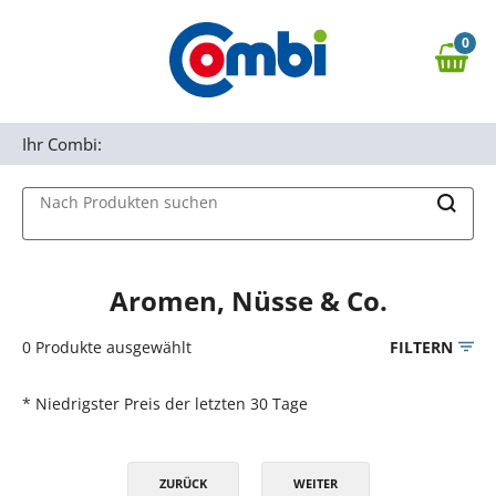
Zum Hauptinhalt springen
0
Zur Navigation springen
0,00 €
MAIN MENU
Zur Suche springen
Ihr Combi:
Nach Produkten suchen
Aromen, Nüsse & Co.
0
Produkte ausgewählt
FILTERN
* Niedrigster Preis der letzten 30 Tage
ZURÜCK
WEITER