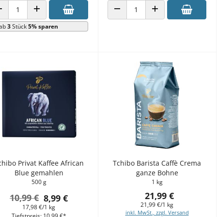
ANZAHL VERRINGERN
ANZAHL ERHÖHEN
ANZAHL VERRINGERN
ANZAHL ERHÖHEN
ab
3
Stück
5% sparen
chibo Privat Kaffee African
Tchibo Barista Caffè Crema
Blue gemahlen
ganze Bohne
500 g
1 kg
21,99 €
10,99 €
8,99 €
21,99 €/1 kg
17,98 €/1 kg
inkl. MwSt., zzgl. Versand
Tiefstpreis: 10,99 €*