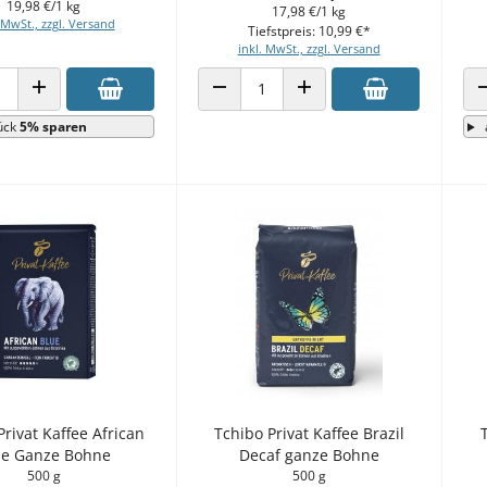
19,98 €/1 kg
17,98 €/1 kg
 MwSt., zzgl. Versand
Tiefstpreis: 10,99 €*
inkl. MwSt., zzgl. Versand
 VERRINGERN
ANZAHL ERHÖHEN
ANZAHL VERRINGERN
ANZAHL ERHÖHEN
ück
5% sparen
Privat Kaffee African
Tchibo Privat Kaffee Brazil
ue Ganze Bohne
Decaf ganze Bohne
500 g
500 g