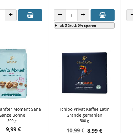
 VERRINGERN
ANZAHL ERHÖHEN
ANZAHL VERRINGERN
ANZAHL ERHÖHEN
ab
3
Stück
5% sparen
Sanfter Moment Sana
Tchibo Privat Kaffee Latin
T
Ganze Bohne
Grande gemahlen
500 g
500 g
9,99 €
10,99 €
8,99 €