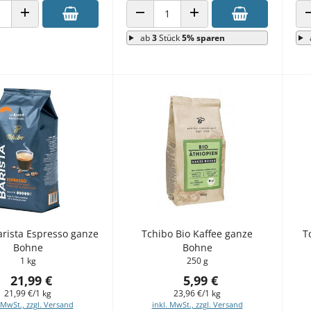
 VERRINGERN
ANZAHL ERHÖHEN
ANZAHL VERRINGERN
ANZAHL ERHÖHEN
ab
3
Stück
5% sparen
arista Espresso ganze
Tchibo Bio Kaffee ganze
T
Bohne
Bohne
1 kg
250 g
21,99 €
5,99 €
21,99 €/1 kg
23,96 €/1 kg
 MwSt., zzgl. Versand
inkl. MwSt., zzgl. Versand