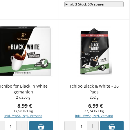
ab
3
Stück
5% sparen
Tchibo for Black ´n White
Tchibo Black & White - 36
gemahlen
Pads
2 x 250 g
252 g
8,99 €
6,99 €
17,98 €/1 kg
27,74 €/1 kg
inkl. MwSt., zzgl. Versand
inkl. MwSt., zzgl. Versand