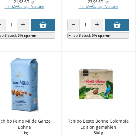
21,98 €/1 kg
23,96 €/1 kg
inkl. MwSt., zzgl. Versand
inkl. MwSt., zzgl. Versand
ANZAHL VERRINGERN
ANZAHL ERHÖHEN
ANZAHL VERRINGERN
ANZAHL ERHÖHEN
ab
3
Stück
5% sparen
ab
3
Stück
5% sparen
Tchibo Feine Milde Ganze
Tchibo Beste Bohne Colombia
Bohne
Edition gemahlen
1 kg
500 g