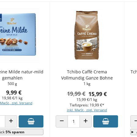
eine Milde natur-mild
Tchibo Caffè Crema
Tch
gemahlen
Vollmundig Ganze Bohne
500 g
1 kg
9,99 €
19,99 €
15,99 €
19,98 €/1 kg
15,99 €/1 kg
 MwSt., zzgl. Versand
Tiefstpreis: 19,99 €*
inkl. MwSt., zzgl. Versand
 VERRINGERN
ANZAHL ERHÖHEN
ANZAHL VERRINGERN
ANZAHL ERHÖHEN
ück
5% sparen