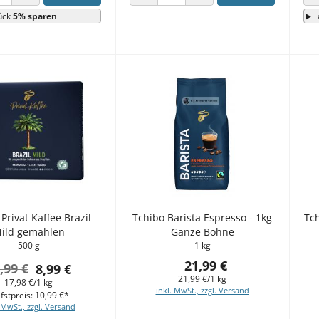
 VERRINGERN
ANZAHL ERHÖHEN
ANZAHL VERRINGERN
ANZAHL ERHÖHEN
ück
5% sparen
Privat Kaffee Brazil
Tchibo Barista Espresso - 1kg
Tch
ild gemahlen
Ganze Bohne
500 g
1 kg
21,99 €
,99 €
8,99 €
21,99 €/1 kg
17,98 €/1 kg
inkl. MwSt., zzgl. Versand
fstpreis: 10,99 €*
 MwSt., zzgl. Versand