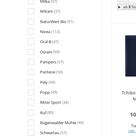
Milka
(57)
ANZAHL
ab
3
St
Milram
(37)
NaturWert Bio
(61)
Nivea
(113)
Oral-B
(47)
Osram
(60)
Pampers
(57)
Pantene
(59)
Pely
(44)
Popp
(49)
Tchibo 
M
Ritter Sport
(34)
Ruf
(80)
10
Rügenwalder Mühle
(46)
Tie
inkl.
Schwartau
(57)