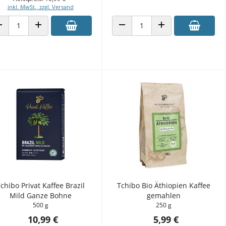
inkl. MwSt., zzgl. Versand
ANZAHL VERRINGERN
ANZAHL ERHÖHEN
ANZAHL VERRINGERN
ANZAHL ERHÖHEN
chibo Privat Kaffee Brazil
Tchibo Bio Äthiopien Kaffee
Mild Ganze Bohne
gemahlen
500 g
250 g
10,99 €
5,99 €