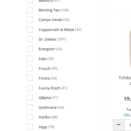
Bebivita
(41)
Bünting Tee
(104)
Campo Verde
(39)
Coppenrath & Wiese
(42)
Dr. Oetker
(297)
Energizer
(43)
Felix
(39)
Frosch
(40)
Tchib
Frosta
(54)
Funny-frisch
(41)
Gillette
19
(51)
Goldmarie
(59)
Tie
inkl.
Haribo
(88)
Hipp
(78)
ANZAHL