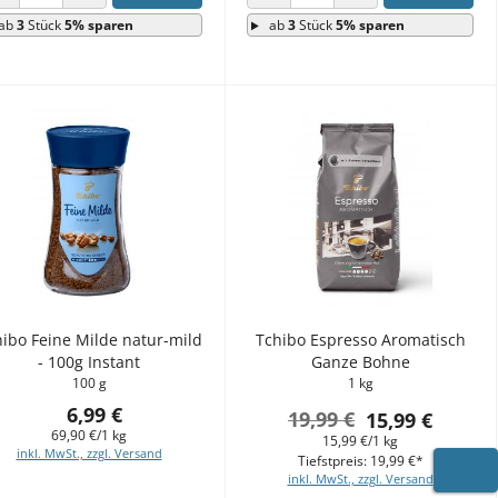
ANZAHL VERRINGERN
ANZAHL ERHÖHEN
ANZAHL VERRINGERN
ANZAHL ERHÖHEN
ab
3
Stück
5% sparen
ab
3
Stück
5% sparen
ibo Feine Milde natur-mild
Tchibo Espresso Aromatisch
- 100g Instant
Ganze Bohne
100 g
1 kg
6,99 €
19,99 €
15,99 €
69,90 €/1 kg
15,99 €/1 kg
inkl. MwSt., zzgl. Versand
Tiefstpreis: 19,99 €*
inkl. MwSt., zzgl. Versand
WARE