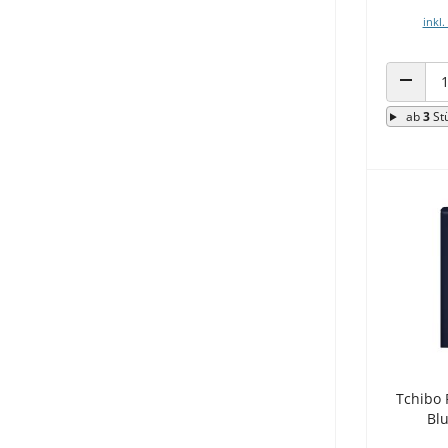
inkl.
ANZAHL
ab
3
St
Tchibo 
Bl