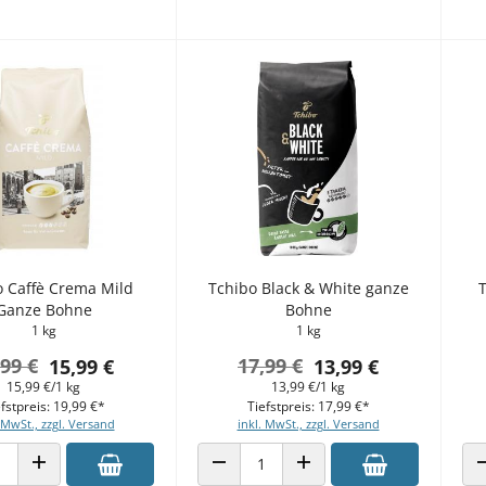
o Caffè Crema Mild
Tchibo Black & White ganze
T
Ganze Bohne
Bohne
1 kg
1 kg
,99 €
17,99 €
15,99 €
13,99 €
15,99 €/1 kg
13,99 €/1 kg
fstpreis: 19,99 €*
Tiefstpreis: 17,99 €*
 MwSt., zzgl. Versand
inkl. MwSt., zzgl. Versand
 VERRINGERN
ANZAHL ERHÖHEN
ANZAHL VERRINGERN
ANZAHL ERHÖHEN