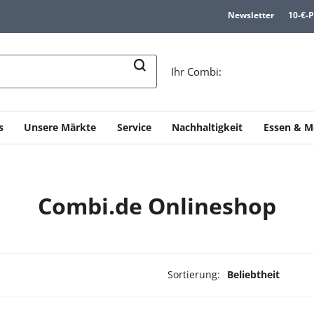
Newsletter
10-€-
n
Ihr Combi:
s
Unsere Märkte
Service
Nachhaltigkeit
Essen & M
Combi.de Onlineshop
Sortierung:
Beliebtheit
dukte ausgewählt