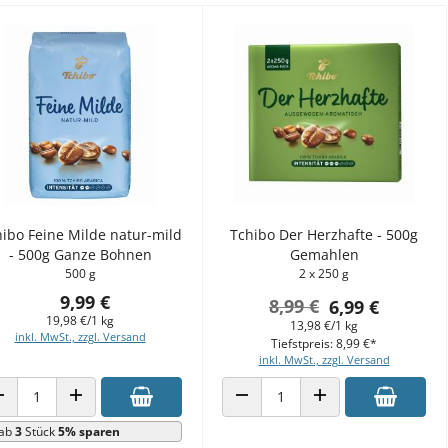
ibo Feine Milde natur-mild
Tchibo Der Herzhafte - 500g
- 500g Ganze Bohnen
Gemahlen
500 g
2 x 250 g
9,99 €
8,99 €
6,99 €
19,98 €/1 kg
13,98 €/1 kg
inkl. MwSt., zzgl. Versand
Tiefstpreis: 8,99 €*
inkl. MwSt., zzgl. Versand
ANZAHL VERRINGERN
ANZAHL ERHÖHEN
ANZAHL VERRINGERN
ANZAHL ERHÖHEN
ab
3
Stück
5% sparen