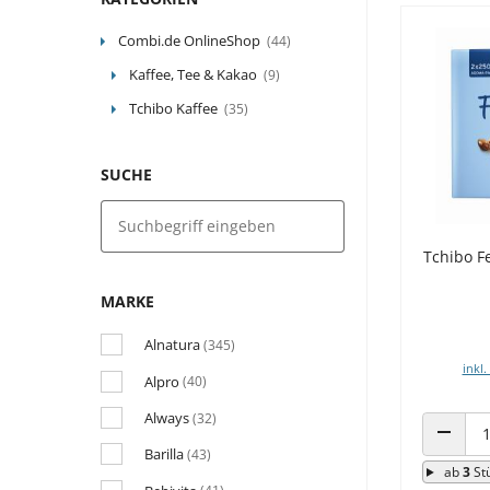
Combi.de OnlineShop
(44)
Kaffee, Tee & Kakao
(9)
Tchibo Kaffee
(35)
SUCHE
Tchibo F
MARKE
Alnatura
(345)
inkl.
Alpro
(40)
Always
(32)
ANZAHL
Barilla
(43)
ab
3
St